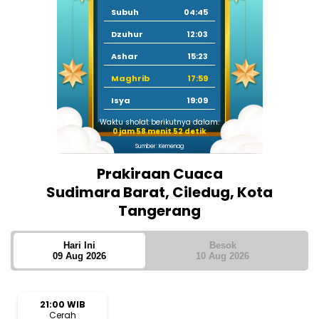
Subuh
04:45
Dzuhur
12:03
Ashar
15:23
Maghrib
17:59
Isya
19:09
Waktu sholat berikutnya dalam:
0 jam 58 menit 52 detik
Sumber: Kemenag
Prakiraan Cuaca
Sudimara Barat, Ciledug, Kota
Tangerang
Hari Ini
Besok
09 Aug 2026
10 Aug 2026
21:00 WIB
Cerah