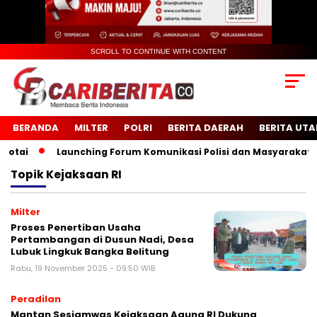
SCROLL TO CONTINUE WITH CONTENT
BERANDA
MILTER
POLRI
BERITA DAERAH
BERITA UT
tai
Launching Forum Komunikasi Polisi dan Masyarakat Sek
Topik
Kejaksaan RI
Milter
Proses Penertiban Usaha
Pertambangan di Dusun Nadi, Desa
Lubuk Lingkuk Bangka Belitung
Rabu, 19 November 2025 - 09:50 WIB
Peradilan
Mantan Sesjamwas Kejaksaan Agung RI Dukung