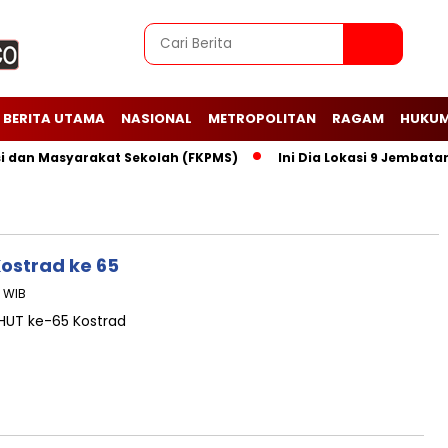
BERITA UTAMA
NASIONAL
METROPOLITAN
RAGAM
HUKUM
n Masyarakat Sekolah (FKPMS)
Ini Dia Lokasi 9 Jembatan Pe
ostrad ke 65
6 WIB
HUT ke-65 Kostrad