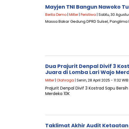
Mayjen TNI Bangun Nawoko Tur
Berita Demo
|
Milter
|
Peristiwa
| Sabtu, 30 Agustu
Massa Bakar Gedung DPRD Sulsel, Panglima 
Dua Prajurit Denpal Divif 3 Ko
Juara di Lomba Lari Wajo Mer
Milter
|
Olahraga
| Senin, 28 April 2025 - 11:32 WIB
Prajurit Denpal Divif 3 Kostrad Sapu Bersi
Merdeka 10K
Taklimat Akhir Audit Ketaatan D