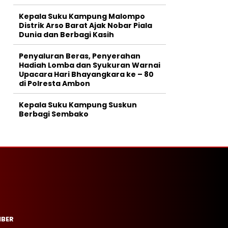
Kepala Suku Kampung Malompo
Distrik Arso Barat Ajak Nobar Piala
Dunia dan Berbagi Kasih
Penyaluran Beras, Penyerahan
Hadiah Lomba dan Syukuran Warnai
Upacara Hari Bhayangkara ke – 80
di Polresta Ambon
Kepala Suku Kampung Suskun
Berbagi Sembako
IBER