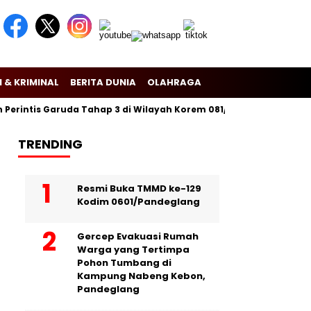
 & KRIMINAL
BERITA DUNIA
OLAHRAGA
rintis Garuda Tahap 3 di Wilayah Korem 081/Dsj
Puslitbang Po
TRENDING
Resmi Buka TMMD ke-129
Kodim 0601/Pandeglang
Gercep Evakuasi Rumah
Warga yang Tertimpa
Pohon Tumbang di
Kampung Nabeng Kebon,
Pandeglang