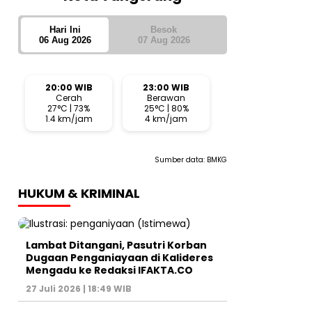
Hari Ini
Besok
06 Aug 2026
07 Aug 2026
20:00 WIB
23:00 WIB
Cerah
Berawan
27°C | 73%
25°C | 80%
1.4 km/jam
4 km/jam
Sumber data:
BMKG
HUKUM & KRIMINAL
Lambat Ditangani, Pasutri Korban
Dugaan Penganiayaan di Kalideres
Mengadu ke Redaksi IFAKTA.CO
27 Juli 2026 | 18:49 WIB