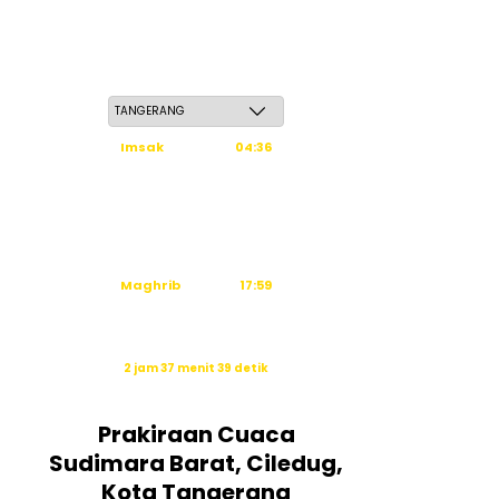
Kamis, 21 Safar 1448 H / 06 Agustus 2026
Imsak
04:36
Subuh
04:46
Dzuhur
12:03
Ashar
15:24
Maghrib
17:59
Isya
19:10
Waktu sholat berikutnya dalam:
2 jam 37 menit 38 detik
Sumber: Kemenag
Prakiraan Cuaca
Sudimara Barat, Ciledug,
Kota Tangerang