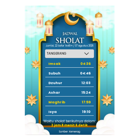
Jum'at, 22 Safar 1448 H / 07 Agustus 2026
Imsak
04:36
Subuh
04:46
Dzuhur
12:03
Ashar
15:24
Maghrib
17:59
Isya
19:10
Waktu sholat berikutnya dalam:
2 jam 8 menit 5 detik
Sumber: Kemenag