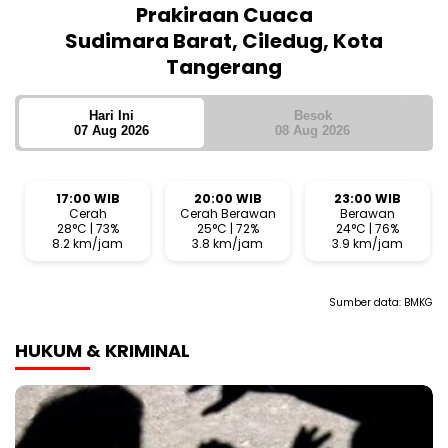
Prakiraan Cuaca
Sudimara Barat, Ciledug, Kota
Tangerang
Hari Ini
Besok
07 Aug 2026
08 Aug 2026
17:00 WIB
20:00 WIB
23:00 WIB
Cerah
Cerah Berawan
Berawan
28°C | 73%
25°C | 72%
24°C | 76%
8.2 km/jam
3.8 km/jam
3.9 km/jam
Sumber data:
BMKG
HUKUM & KRIMINAL