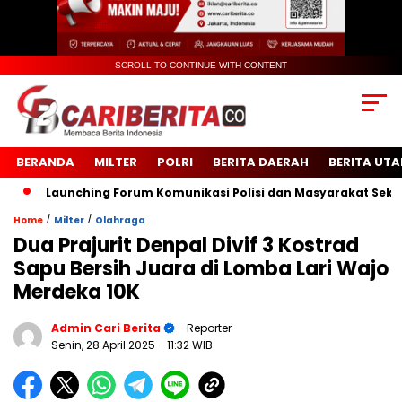
SCROLL TO CONTINUE WITH CONTENT
BERANDA
MILTER
POLRI
BERITA DAERAH
BERITA UT
Launching Forum Komunikasi Polisi dan Masyarakat Sekolah (FK
/
/
Home
Milter
Olahraga
Dua Prajurit Denpal Divif 3 Kostrad
Sapu Bersih Juara di Lomba Lari Wajo
Merdeka 10K
Admin Cari Berita
- Reporter
Senin, 28 April 2025
- 11:32 WIB