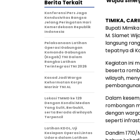
Wujud Siner
Berita Terkait
Konferensi Pers Jaga
Kondusivitas Bangsa
TIMIKA, CAR
Jelang Peringatan Hari
Kemerdekaan Republik
Bupati Mimika
Indonesia
M. Slamet Wija
langsung rang
Pelaksanaan Latihan
Operasi Gabungan
tepatnya di K
Komando Gabungan
(Kogab) TNI Dalam
Rangka Latihan
Kegiatan ini 
Terintegrasi TNI 2026
beserta rombo
wilayah, men
Kasad Jadi Warga
Kehormatan Korps
pembangunan 
Marinir TNI AL
Dalam kesemp
Lokasi TMMD ke 129
Dengan Kondisi Medan
rombongan men
Yang Sulit, Berbukit,
dengan warga 
serta Berada di wilayah
Terpencil
seperti infras
Latihan KDOL, Uji
Dandim 1710/M
Kesiapan Operasi Lintas
Udara dalam Latihan