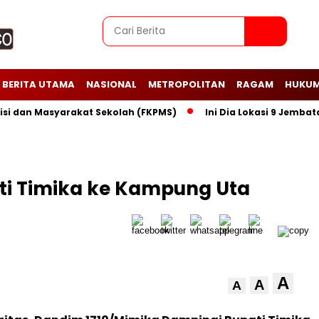
BERITA UTAMA
NASIONAL
METROPOLITAN
RAGAM
HUKUM
an Masyarakat Sekolah (FKPMS)
Ini Dia Lokasi 9 Jembatan Pe
ti Timika ke Kampung Uta
A
A
A