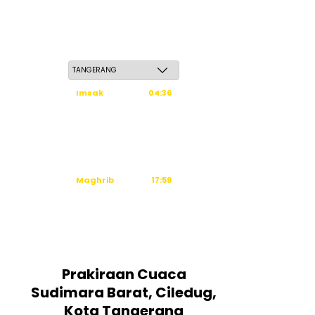
Kamis, 21 Safar 1448 H / 06 Agustus 2026
Imsak
04:36
Subuh
04:46
Dzuhur
12:03
Ashar
15:24
Maghrib
17:59
Isya
19:10
Tidak ada waktu sholat berikutnya
hari ini.
Sumber: Kemenag
Prakiraan Cuaca
Sudimara Barat, Ciledug,
Kota Tangerang