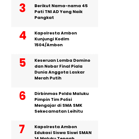
Berikut Nama-nama 45
Pati TNI AD Yang Naik
Pangkat
Kapolresta Ambon
Kunjungi Kodim
1504/Ambon
Keseruan Lomba Domino
dan Nobar Final Piala
Dunia Anggota Laskar
Merah Putih
Dirbinmas Polda Maluku
Pimpin Tim Polisi
Mengajar di SMA SMK
Sekecamatan Leihitu
Kapolresta Ambon
Edukasi Siswa Siswi SMAN
14 Maluku Tengah