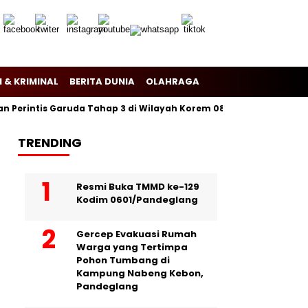
 & KRIMINAL
BERITA DUNIA
OLAHRAGA
rintis Garuda Tahap 3 di Wilayah Korem 081/Dsj
Puslitbang P
TRENDING
Resmi Buka TMMD ke-129
Kodim 0601/Pandeglang
Gercep Evakuasi Rumah
Warga yang Tertimpa
Pohon Tumbang di
Kampung Nabeng Kebon,
Pandeglang