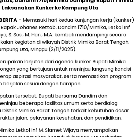
gitas, Dandim 1710/Mimika Dampingi Bupati Timika
Laksanakan Kunker ke Kampung Uta
IBERITA
– Memasuki hari kedua kunjungan kerja (kunker)
 Bapak Johanes Rettob, Dandim 1710/Mimika, Letkol Inf
ya, S. Sos., M. Han., M.A. kembali mendampingi secara
kaian kegiatan di wilayah Distrik Mimika Barat Tengah,
ampung Uta, Minggu (2/11/2025).
merupakan lanjutan dari agenda kunker Bupati Mimika
ngan yang bertujuan untuk meninjau langsung kondisi
yerap aspirasi masyarakat, serta memastikan program
berjalan sesuai dengan harapan.
atan tersebut, Bupati bersama Dandim dan
injau beberapa fasilitas umum serta berdialog
Distrik Mimika Barat Tengah terkait kebutuhan dasar
truktur jalan, pelayanan kesehatan, dan pendidikan.
imika Letkol Inf M. Slamet Wijaya menyampaikan