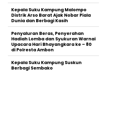
Kepala Suku Kampung Malompo
Distrik Arso Barat Ajak Nobar Piala
Dunia dan Berbagi Kasih
Penyaluran Beras, Penyerahan
Hadiah Lomba dan Syukuran Warnai
Upacara Hari Bhayangkara ke – 80
di Polresta Ambon
Kepala Suku Kampung Suskun
Berbagi Sembako