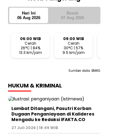
Hari Ini
Besok
06 Aug 2026
07 Aug 2026
06:00 WIB
09:00 WIB
12:00 WIB
Cerah
Cerah
Cerah
26°C | 84%
30°C | 57%
33°C | 44%
13.3 km/jam
9.5 km/jam
6.6 km/jam
Sumber data:
BMKG
HUKUM & KRIMINAL
Lambat Ditangani, Pasutri Korban
Dugaan Penganiayaan di Kalideres
Mengadu ke Redaksi IFAKTA.CO
27 Juli 2026 | 18:49 WIB