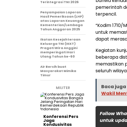
bahwa kehadi
Terintegrasi TNI 2026
pemerintah d
Penyampaian Laporan
terpencil.
Hasil Pemeriksaan (LHP)
atas Laporan Keuangan
“Kodim 1710/M
Kementerian/Lembaga
Tahun Anggaran 2025
untuk memast
dapat merasa
Ikatan Kesejahteraan
Keluarga TNI (IKKT)
Pragati Wira Anggini
Kegiatan kunju
memperingati Hari
beberapa dist
Ulang Tahun ke-60
memastikan p
Air Bersih buat
seluruh wilay
Masyarakat Mimika
Timur
Baca juga 
MILITER
Wakil Men
Follow Wha
Konferensi Pers
untuk updat
Jaga
Kondusivitas