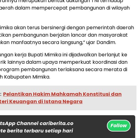
rannya merupakan bentuk dukungan TNI terhadap
aerah dalam mempercepat pembangunan di wilayah
imika akan terus bersinergi dengan pemerintah daerah
ikan pembangunan berjalan lancar dan masyarakat
kan manfaatnya secara langsung,” ujar Dandim.
ngan kerja Bupati Mimika ini dijadwalkan berlanjut ke
rik lainnya dalam upaya memperkuat koordinasi dan
rogram pembangunan terlaksana secara merata di
ah Kabupaten Mimika.
:
Pelantikan Hakim Mahkamah Konstitusi dan
teri Keuangan di Istana Negara
tsApp Channel cariberita.co
Follow
e berita terbaru setiap hari