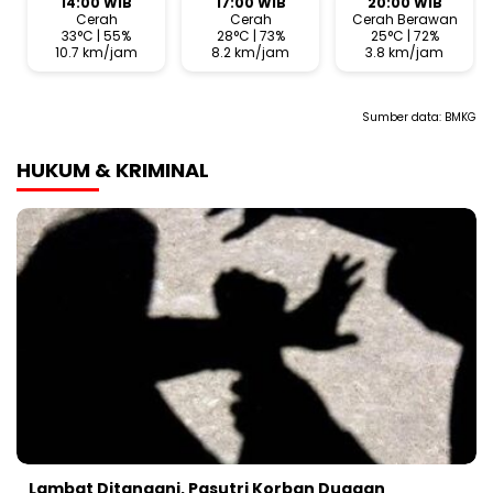
14:00 WIB
17:00 WIB
20:00 WIB
Cerah
Cerah
Cerah Berawan
33°C | 55%
28°C | 73%
25°C | 72%
10.7 km/jam
8.2 km/jam
3.8 km/jam
Sumber data:
BMKG
HUKUM & KRIMINAL
Lambat Ditangani, Pasutri Korban Dugaan