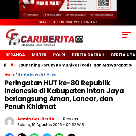
SCROLL TO CONTINUE WITH CONTENT
BERANDA
MILTER
POLRI
BERITA DAERAH
BERITA UT
Launching Forum Komunikasi Polisi dan Masyarakat Sekolah 
/
/
Home
Berita Daerah
Milter
Peringatan HUT ke-80 Republik
Indonesia di Kabupaten Intan Jaya
berlangsung Aman, Lancar, dan
Penuh Khidmat
Admin Cari Berita
- Reporter
Selasa, 19 Agustus 2025
- 09:52 WIB