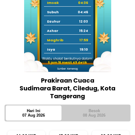
Imsak
04:36
Subuh
04:46
Dzuhur
12:03
Ashar
15:24
Maghrib
17:59
Isya
19:10
Waktu sholat berikutnya dalam:
5 jam 16 menit 48 detik
Sumber: Kemenag
Prakiraan Cuaca
Sudimara Barat, Ciledug, Kota
Tangerang
Hari Ini
Besok
07 Aug 2026
08 Aug 2026