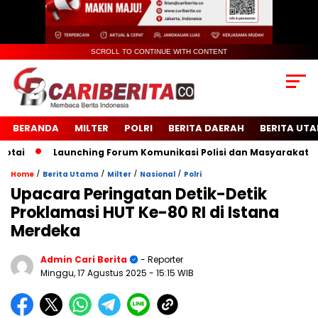
SCROLL TO CONTINUE WITH CONTENT
BERANDA
MILTER
POLRI
BERITA DAERAH
BERITA UT
Launching Forum Komunikasi Polisi dan Masyarakat Sekola
/
/
/
/
Home
Berita Utama
Milter
Nasional
Polri
Upacara Peringatan Detik-Detik
Proklamasi HUT Ke-80 RI di Istana
Merdeka
Admin Cari Berita
- Reporter
Minggu, 17 Agustus 2025
- 15:15 WIB