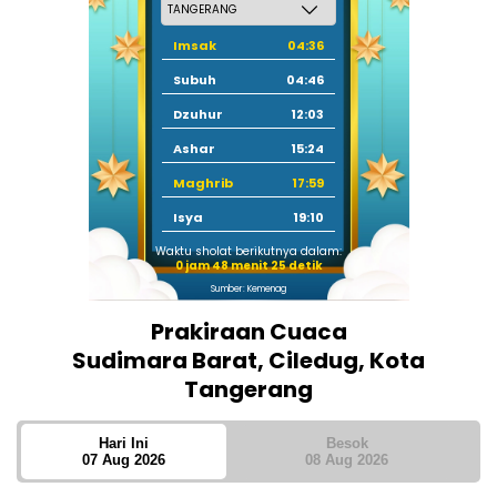
Imsak
04:36
Subuh
04:46
Dzuhur
12:03
Ashar
15:24
Maghrib
17:59
Isya
19:10
Waktu sholat berikutnya dalam:
0 jam 48 menit 24 detik
Sumber: Kemenag
Prakiraan Cuaca
Sudimara Barat, Ciledug, Kota
Tangerang
Hari Ini
Besok
07 Aug 2026
08 Aug 2026