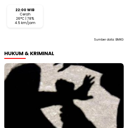
22:00 WIB
Cerah
26°C | 78%
4.5 km/jam
Sumber data:
BMKG
HUKUM & KRIMINAL