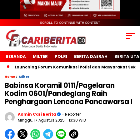
SCROLL TO CONTINUE WITH CONTENT
BERANDA
MILTER
POLRI
BERITA DAERAH
BERITA UT
Launching Forum Komunikasi Polisi dan Masyarakat Sekolah (
/
Home
Milter
Babinsa Koramil 0111/Pagelaran
Kodim 0601/Pandeglang Raih
Penghargaan Lencana Pancawarsa I
Admin Cari Berita
- Reporter
Minggu, 17 Agustus 2025
- 13:30 WIB