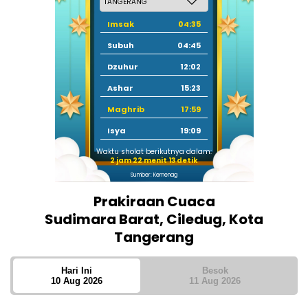
Imsak
04:35
Subuh
04:45
Dzuhur
12:02
Ashar
15:23
Maghrib
17:59
Isya
19:09
Waktu sholat berikutnya dalam:
2 jam 22 menit 12 detik
Sumber: Kemenag
Prakiraan Cuaca
Sudimara Barat, Ciledug, Kota
Tangerang
Hari Ini
Besok
10 Aug 2026
11 Aug 2026