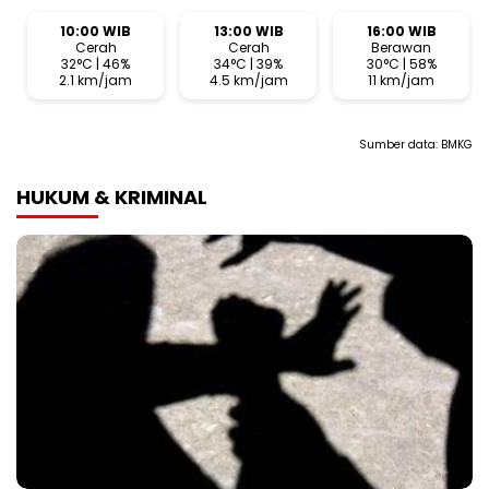
10:00 WIB
13:00 WIB
16:00 WIB
Cerah
Cerah
Berawan
32°C | 46%
34°C | 39%
30°C | 58%
2.1 km/jam
4.5 km/jam
11 km/jam
Sumber data:
BMKG
HUKUM & KRIMINAL