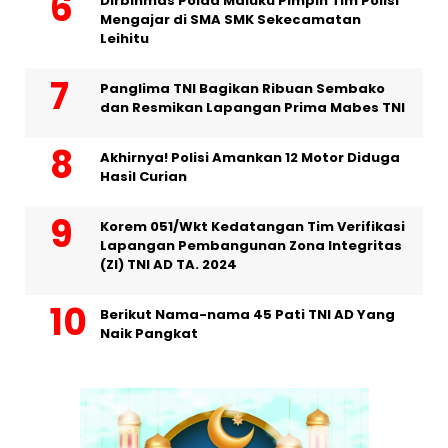
Dirbinmas Polda Maluku Pimpin Tim Polisi
Mengajar di SMA SMK Sekecamatan
Leihitu
Panglima TNI Bagikan Ribuan Sembako
dan Resmikan Lapangan Prima Mabes TNI
Akhirnya! Polisi Amankan 12 Motor Diduga
Hasil Curian
Korem 051/Wkt Kedatangan Tim Verifikasi
Lapangan Pembangunan Zona Integritas
(ZI) TNI AD TA. 2024
Berikut Nama-nama 45 Pati TNI AD Yang
Naik Pangkat