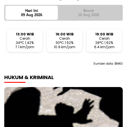
Hari Ini
Besok
09 Aug 2026
10 Aug 2026
13:00 WIB
16:00 WIB
19:00 WIB
Cerah
Cerah
Cerah
34°C | 42%
30°C | 52%
28°C | 62%
7.1 km/jam
10.9 km/jam
6.4 km/jam
Sumber data:
BMKG
HUKUM & KRIMINAL