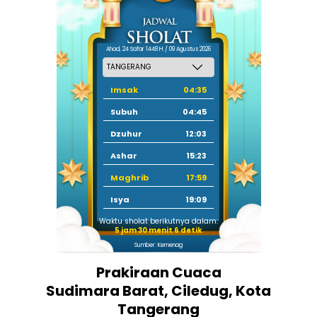
Ahad, 24 Safar 1448 H / 09 Agustus 2026
Imsak
04:35
Subuh
04:45
Dzuhur
12:03
Ashar
15:23
Maghrib
17:59
Isya
19:09
Waktu sholat berikutnya dalam:
5 jam 30 menit 5 detik
Sumber: Kemenag
Prakiraan Cuaca
Sudimara Barat, Ciledug, Kota
Tangerang