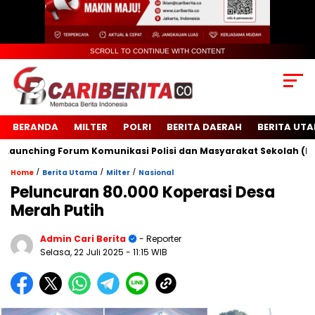
SCROLL TO CONTINUE WITH CONTENT
BERANDA
MILTER
POLRI
BERITA DAERAH
BERITA UT
ching Forum Komunikasi Polisi dan Masyarakat Sekolah (FKPMS)
/
/
/
Home
Berita Utama
Milter
Nasional
Peluncuran 80.000 Koperasi Desa
Merah Putih
Admin Cari Berita
- Reporter
Selasa, 22 Juli 2025
- 11:15 WIB