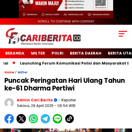
SCROLL TO CONTINUE WITH CONTENT
BERANDA
MILTER
POLRI
BERITA DAERAH
BERITA UT
Launching Forum Komunikasi Polisi dan Masyarakat Sekolah 
/
Home
Milter
Puncak Peringatan Hari Ulang Tahun
ke-61 Dharma Pertiwi
Admin Cari Berita
- Reporter
Selasa, 29 April 2025
- 06:54 WIB