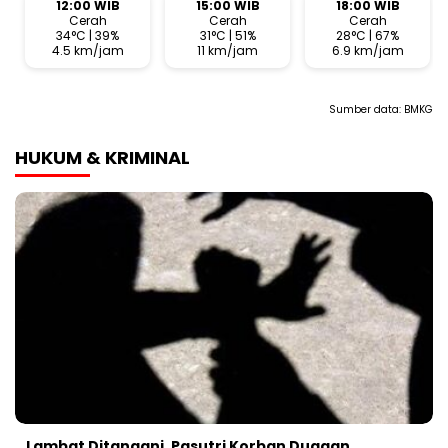
12:00 WIB
15:00 WIB
18:00 WIB
Cerah
Cerah
Cerah
34°C | 39%
31°C | 51%
28°C | 67%
4.5 km/jam
11 km/jam
6.9 km/jam
Sumber data:
BMKG
HUKUM & KRIMINAL
Lambat Ditangani, Pasutri Korban Dugaan