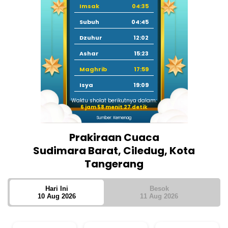
Imsak
04:35
Subuh
04:45
Dzuhur
12:02
Ashar
15:23
Maghrib
17:59
Isya
19:09
Waktu sholat berikutnya dalam:
6 jam 58 menit 26 detik
Sumber: Kemenag
Prakiraan Cuaca
Sudimara Barat, Ciledug, Kota
Tangerang
Hari Ini
Besok
10 Aug 2026
11 Aug 2026