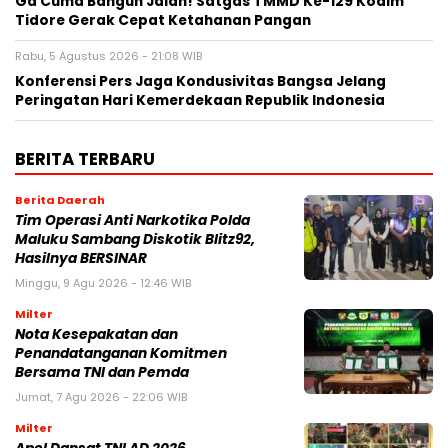
Ga Cuma Bangun Jalan! Satgas TMMD Ke-129 Kodim
Tidore Gerak Cepat Ketahanan Pangan
Rabu, 5 Agustus 2026 - 21:08 WIB
Konferensi Pers Jaga Kondusivitas Bangsa Jelang
Peringatan Hari Kemerdekaan Republik Indonesia
BERITA TERBARU
Berita Daerah
Tim Operasi Anti Narkotika Polda
Maluku Sambang Diskotik Blitz92,
Hasilnya BERSINAR
Minggu, 9 Agu 2026 - 12:46 WIB
Milter
Nota Kesepakatan dan
Penandatanganan Komitmen
Bersama TNI dan Pemda
Jumat, 7 Agu 2026 - 22:06 WIB
Milter