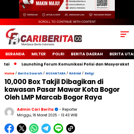
SCROLL TO CONTINUE WITH CONTENT
BERANDA
MILTER
POLRI
BERITA DAERAH
BERITA UT
Launching Forum Komunikasi Polisi dan Masyarakat Sekol
/
/
/
/
Home
Berita Daerah
NUSANTARA
RAGAM
Religi
10,000 Box Takjil Dibagikan di
kawasan Pasar Mawar Kota Bogor
Oleh LMP Marcab Bogor Raya
Admin Cari Berita
- Reporter
Minggu, 16 Maret 2025
- 13:43 WIB