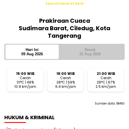
3 jam 40 menit 41 detik
Sumber: Kemenag
Prakiraan Cuaca
Sudimara Barat, Ciledug, Kota
Tangerang
Hari Ini
Besok
09 Aug 2026
10 Aug 2026
15:00 WIB
18:00 WIB
21:00 WIB
Cerah
Cerah
Cerah
31°C | 48%
28°C | 59%
28°C | 67%
10.9 km/jam
6.4 km/jam
2.5 km/jam
Sumber data:
BMKG
HUKUM & KRIMINAL