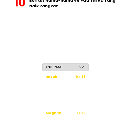
Berikut Nama-nama 45 Pati TNI AD Yang
Naik Pangkat
Ahad, 24 Safar 1448 H / 09 Agustus 2026
Imsak
04:35
Subuh
04:45
Dzuhur
12:03
Ashar
15:23
Maghrib
17:59
Isya
19:09
Waktu sholat berikutnya dalam: