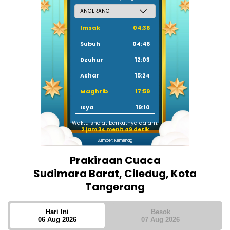
Imsak
04:36
Subuh
04:46
Dzuhur
12:03
Ashar
15:24
Maghrib
17:59
Isya
19:10
Waktu sholat berikutnya dalam:
2 jam 34 menit 48 detik
Sumber: Kemenag
Prakiraan Cuaca
Sudimara Barat, Ciledug, Kota
Tangerang
Hari Ini
Besok
06 Aug 2026
07 Aug 2026