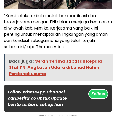
“Kami selalu terbuka untuk berkoordinasi dan
bekerja sama dengan TNI dalam menjaga keamanan
di wilayah kab. Mimika. Kerjasama yang baik ini
penting untuk menciptakan lingkungan yang aman
dan kondusif sebagaimana yang telah terjalin
selama ini,” ujar Thomas Aries.
Baca juga :
Serah Terima Jabatan Kepala
Staf TNI Angkatan Udara di Lanud Halim
Perdanakusuma
Follow WhatsApp Channel
Follow
cariberita.co untuk update
berita terbaru setiap hari
Berita ini 19 kali dibaca