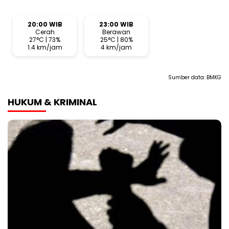
20:00 WIB
23:00 WIB
Cerah
Berawan
27°C | 73%
25°C | 80%
1.4 km/jam
4 km/jam
Sumber data:
BMKG
HUKUM & KRIMINAL