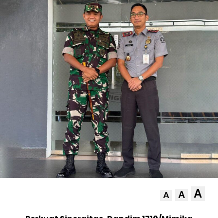
A
A
A