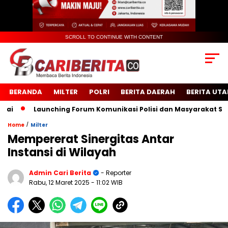
SCROLL TO CONTINUE WITH CONTENT
BERANDA
MILTER
POLRI
BERITA DAERAH
BERITA UT
Launching Forum Komunikasi Polisi dan Masyarakat Sekolah 
/
Home
Milter
Mempererat Sinergitas Antar
Instansi di Wilayah
Admin Cari Berita
- Reporter
Rabu, 12 Maret 2025
- 11:02 WIB