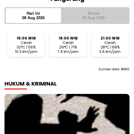
Hari Ini
Besok
08 Aug 2026
09 Aug 2026
15:00 WIB
18:00 WIB
21:00 WIB
Cerah
Cerah
Cerah
32°C | 56%
29°C | 71%
28°C | 68%
10.3 km/jam
7.6 km/jam
3.6 km/jam
Sumber data:
BMKG
HUKUM & KRIMINAL