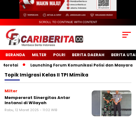
SCROLL TO CONTINUE WITH CONTENT
BERANDA
MILTER
POLRI
BERITA DAERAH
BERITA UT
rotai
Launching Forum Komunikasi Polisi dan Masyarakat 
Topik
Imigrasi Kelas II TPI Mimika
Milter
Mempererat Sinergitas Antar
Instansi di Wilayah
Rabu, 12 Maret 2025 - 11:02 WIB