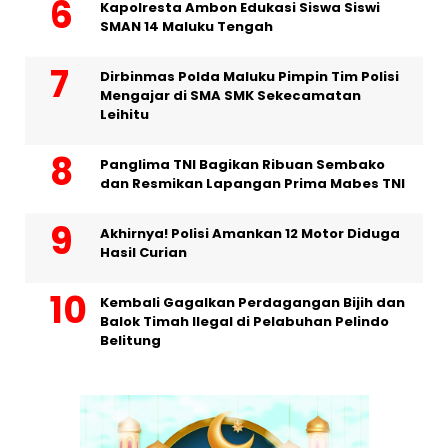
Kapolresta Ambon Edukasi Siswa Siswi
SMAN 14 Maluku Tengah
Dirbinmas Polda Maluku Pimpin Tim Polisi
Mengajar di SMA SMK Sekecamatan
Leihitu
Panglima TNI Bagikan Ribuan Sembako
dan Resmikan Lapangan Prima Mabes TNI
Akhirnya! Polisi Amankan 12 Motor Diduga
Hasil Curian
Kembali Gagalkan Perdagangan Bijih dan
Balok Timah Ilegal di Pelabuhan Pelindo
Belitung