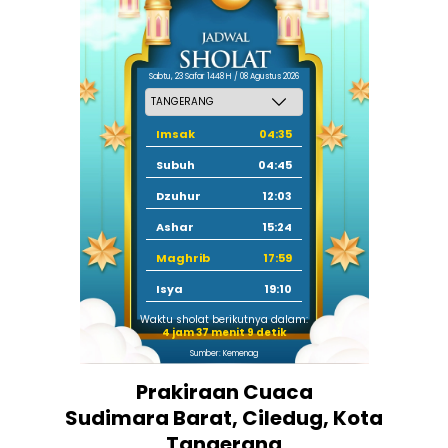
Sabtu, 23 Safar 1448 H / 08 Agustus 2026
Imsak
04:35
Subuh
04:45
Dzuhur
12:03
Ashar
15:24
Maghrib
17:59
Isya
19:10
Waktu sholat berikutnya dalam:
4 jam 37 menit 9 detik
Sumber: Kemenag
Prakiraan Cuaca
Sudimara Barat, Ciledug, Kota
Tangerang