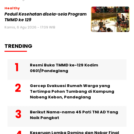
Healthy
Peduli Kesehatan disela-sela Program
TMMD ke 129
Kamis, 6 Agu 2026 - 17:09 WIB
TRENDING
Resmi Buka TMMD ke-129 Kodim
0601/Pandeglang
Gercep Evakuasi Rumah Warga yang
Tertimpa Pohon Tumbang di Kampung
Nabeng Kebon, Pandeglang
Berikut Nama-nama 45 Pati TNI AD Yang
Naik Pangkat
Keseruan Lomba Domino dan Nobar Final