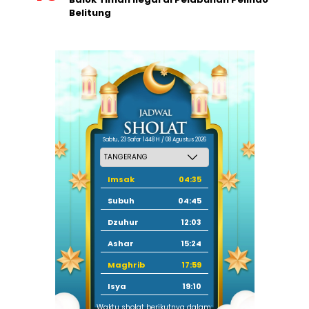
Belitung
Sabtu, 23 Safar 1448 H / 08 Agustus 2026
Imsak
04:35
Subuh
04:45
Dzuhur
12:03
Ashar
15:24
Maghrib
17:59
Isya
19:10
Waktu sholat berikutnya dalam: