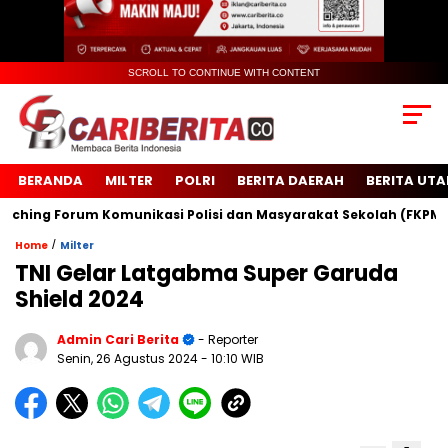
SCROLL TO CONTINUE WITH CONTENT
BERANDA
MILTER
POLRI
BERITA DAERAH
BERITA UT
ng Forum Komunikasi Polisi dan Masyarakat Sekolah (FKPMS)
/
Home
Milter
TNI Gelar Latgabma Super Garuda
Shield 2024
Admin Cari Berita
- Reporter
Senin, 26 Agustus 2024
- 10:10 WIB