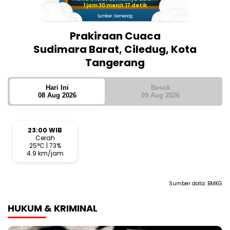
1 jam 30 menit 17 detik
Sumber: Kemenag
Prakiraan Cuaca
Sudimara Barat, Ciledug, Kota
Tangerang
Hari Ini
Besok
08 Aug 2026
09 Aug 2026
23:00 WIB
Cerah
25°C | 73%
4.9 km/jam
Sumber data:
BMKG
HUKUM & KRIMINAL