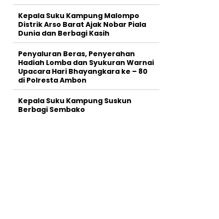
Kepala Suku Kampung Malompo
Distrik Arso Barat Ajak Nobar Piala
Dunia dan Berbagi Kasih
Penyaluran Beras, Penyerahan
Hadiah Lomba dan Syukuran Warnai
Upacara Hari Bhayangkara ke – 80
di Polresta Ambon
Kepala Suku Kampung Suskun
Berbagi Sembako