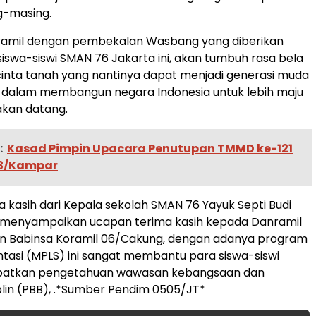
g-masing.
amil dengan pembekalan Wasbang yang diberikan
iswa-siswi SMAN 76 Jakarta ini, akan tumbuh rasa bela
cinta tanah yang nantinya dapat menjadi generasi muda
 dalam membangun negara Indonesia untuk lebih maju
akan datang.
:
Kasad Pimpin Upacara Penutupan TMMD ke-121
13/Kampar
 kasih dari Kepala sekolah SMAN 76 Yayuk Septi Budi
, menyampaikan ucapan terima kasih kepada Danramil
ran Babinsa Koramil 06/Cakung, dengan adanya program
ntasi (MPLS) ini sangat membantu para siswa-siswi
patkan pengetahuan wawasan kebangsaan dan
iplin (PBB), .*Sumber Pendim 0505/JT*