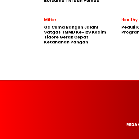
Bersama TNI dan Pemda
Milter
Healthy
Ga Cuma Bangun Jalan!
Peduli 
Satgas TMMD Ke-129 Kodim
Progra
Tidore Gerak Cepat
Ketahanan Pangan
REDAK