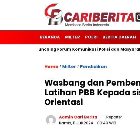
BERANDA
MILTER
POLRI
BERITA DAERAH
rotai
Launching Forum Komunikasi Polisi dan Masyarakat S
Home
Milter
Pendidikan
/
/
Wasbang dan Pembent
Latihan PBB Kepada s
Orientasi
Admin Cari Berita
- Reporter
Kamis, 11 Juli 2024
- 00:49 WIB