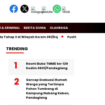
 & KRIMINAL
BERITA DUNIA
OLAHRAGA
ahap 3 di Wilayah Korem 081/Dsj
Puslitbang Polri Lakukan Pen
TRENDING
Resmi Buka TMMD ke-129
Kodim 0601/Pandeglang
Gercep Evakuasi Rumah
Warga yang Tertimpa
Pohon Tumbang di
Kampung Nabeng Kebon,
Pandeglang