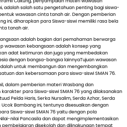
nramil Cakung, penyampaian materi wawasan
i, adalah salah satu pengetahuan penting bagi siswa-
 bentuk wawasan cinta tanah air. Dengan pemberian
g ini, diharapkan para Siswa-siswi memiliki rasa bela
ta tanah air.
ngsaan adalah bagian dari pemahaman berwarga
ep wawasan kebangsaan adalah konsep yang
an adat ketimuran dan juga yang membedakan
esia dengan bangsa-bangsa lainnyaTujuan wawasan
adalah untuk membangun dan mengembangkan
satuan dan kebersamaan para siswa-siswi SMAN 76.
mil, dalam pemberian materi Wasbang dan
karakter para Siswa-siswi SMAN 76 yang dilaksanakan
tuud Pelda Haris, Serka Nursalim, Serda Azhar, Serda
u Ucok Bambang ini, tentunya disesuaikan dengan
ra Siswa-siswi SMAN 76 yaitu dengan pola
lai-nilai Pancasila dan dapat mengimplementasikan
 pembelajaran disekolah dan dilingkungan tempat