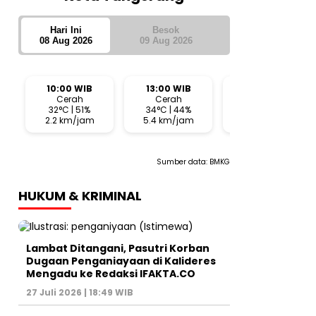
Hari Ini
Besok
08 Aug 2026
09 Aug 2026
10:00 WIB
13:00 WIB
16:00 WIB
Cerah
Cerah
Cerah
32°C | 51%
34°C | 44%
30°C | 65%
2.2 km/jam
5.4 km/jam
10.3 km/jam
Sumber data:
BMKG
HUKUM & KRIMINAL
Lambat Ditangani, Pasutri Korban
Dugaan Penganiayaan di Kalideres
Mengadu ke Redaksi IFAKTA.CO
27 Juli 2026 | 18:49 WIB