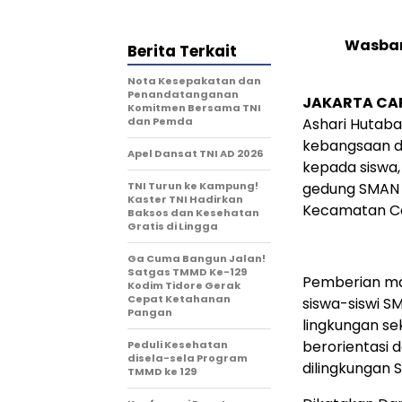
Wasban
Berita Terkait
Nota Kesepakatan dan
Penandatanganan
JAKARTA CA
Komitmen Bersama TNI
dan Pemda
Ashari Hutab
kebangsaan d
Apel Dansat TNI AD 2026
kepada siswa,
TNI Turun ke Kampung!
gedung SMAN 7
Kaster TNI Hadirkan
Kecamatan Ca
Baksos dan Kesehatan
Gratis di Lingga
Ga Cuma Bangun Jalan!
Satgas TMMD Ke-129
Pemberian ma
Kodim Tidore Gerak
Cepat Ketahanan
siswa-siswi S
Pangan
lingkungan se
berorientasi 
Peduli Kesehatan
disela-sela Program
dilingkungan 
TMMD ke 129