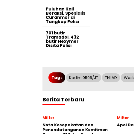
Puluhan Kali
Beraksi, Spesialis
Curanmor di
Tangkap Polisi
701 butir
Tramadol, 432
butir Hexymer
Disita Polisi
Tag :
Kodim 0505/JT
TNI AD
Was
Berita Terbaru
Milter
Milter
Nota Kesepakatan dan
Apel Da
Penandatanganan Komitmen