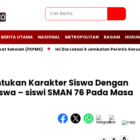
BERITA UTAMA
NASIONAL
METROPOLITAN
RAGAM
HUKUM
ekolah (FKPMS)
Ini Dia Lokasi 9 Jembatan Perintis Garuda T
ukan Karakter Siswa Dengan
iswa – siswi SMAN 76 Pada Masa
A