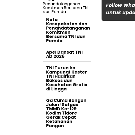
Follow Wha
untuk updat
Nota
Kesepakatan dan
Penandatanganan
Komitmen
Bersama TNI dan
Pemda
Apel Dansat TNI
AD 2026
TNI Turun ke
Kampung! Kaster
TNI Hadirkan
Baksos dan
Kesehatan Gratis
di Lingga
Ga Cuma Bangun
Jalan! Satgas
TMMD Ke-129
Kodim Tidore
Gerak Cepat
Ketahanan
Pangan