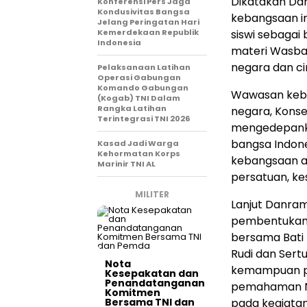
Dikatakan Da
Konferensi Pers Jaga
Kondusivitas Bangsa
kebangsaan in
Jelang Peringatan Hari
Kemerdekaan Republik
siswi sebagai
Indonesia
materi Wasban
negara dan cin
Pelaksanaan Latihan
Operasi Gabungan
Komando Gabungan
Wawasan keba
(Kogab) TNI Dalam
Rangka Latihan
negara, Kons
Terintegrasi TNI 2026
mengedepank
bangsa Indon
Kasad Jadi Warga
Kehormatan Korps
kebangsaan 
Marinir TNI AL
persatuan, ke
MILITER
Lanjut Danra
pembentukan 
bersama Bati 
Rudi dan Sert
Nota
kemampuan pa
Kesepakatan dan
Penandatanganan
pemahaman Ni
Komitmen
Bersama TNI dan
pada kegiatan