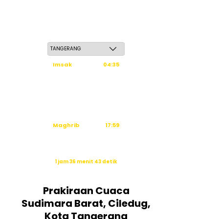
Sabtu, 23 Safar 1448 H / 08 Agustus 2026
Imsak
04:35
Subuh
04:45
Dzuhur
12:03
Ashar
15:24
Maghrib
17:59
Isya
19:10
Waktu sholat berikutnya dalam:
1 jam 36 menit 42 detik
Sumber: Kemenag
Prakiraan Cuaca
Sudimara Barat, Ciledug,
Kota Tangerang