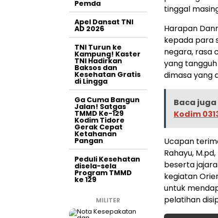
Pemda
tinggal masin
Apel Dansat TNI
Harapan Danr
AD 2026
kepada para s
TNI Turun ke
negara, rasa 
Kampung! Kaster
TNI Hadirkan
yang tangguh
Baksos dan
Kesehatan Gratis
dimasa yang 
di Lingga
Ga Cuma Bangun
Baca juga 
Jalan! Satgas
TMMD Ke-129
Kodim 03
Kodim Tidore
Gerak Cepat
Ketahanan
Pangan
Ucapan terima
Rahayu, M.pd
Peduli Kesehatan
beserta jaja
disela-sela
Program TMMD
kegiatan Orie
ke 129
untuk menda
pelatihan dis
MILITER