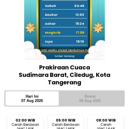
Subuh
04:46
Dzuhur
12:03
Ashar
15:24
Maghrib
17:59
Isya
19:10
Tidak ada waktu sholat berikutnya hari ini.
Sumber: Kemenag
Prakiraan Cuaca
Sudimara Barat, Ciledug, Kota
Tangerang
Hari Ini
Besok
07 Aug 2026
08 Aug 2026
02:00 WIB
05:00 WIB
08:00 WIB
Cerah Berawan
Cerah Berawan
Cerah
26°C | 81%
25°C | 85%
29°C | 64%