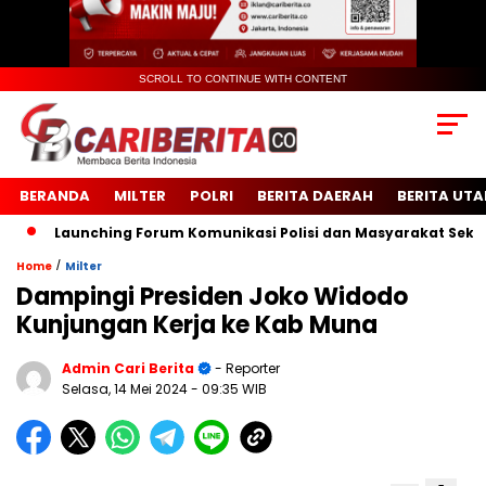
SCROLL TO CONTINUE WITH CONTENT
BERANDA
MILTER
POLRI
BERITA DAERAH
BERITA UT
Launching Forum Komunikasi Polisi dan Masyarakat Sekolah (
/
Home
Milter
Dampingi Presiden Joko Widodo
Kunjungan Kerja ke Kab Muna
Admin Cari Berita
- Reporter
Selasa, 14 Mei 2024
- 09:35 WIB