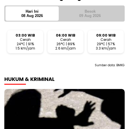
Hari Ini
Besok
08 Aug 2026
09 Aug 2026
03:00 WIB
06:00 WIB
09:00 WIB
Cerah
Cerah
Cerah
24°C | 91%
26°C | 89%
29°C | 57%
1.5 km/jam
2.6 km/jam
3.3 km/jam
Sumber data:
BMKG
HUKUM & KRIMINAL