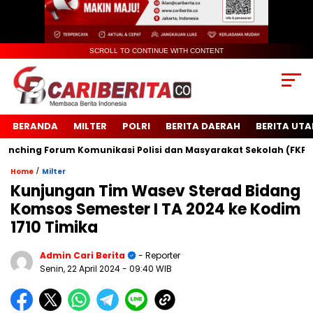
SCROLL TO CONTINUE WITH CONTENT
BERANDA
MILTER
POLRI
BERITA DAERAH
BERITA UT
ing Forum Komunikasi Polisi dan Masyarakat Sekolah (FKPMS)
/
Home
Milter
Kunjungan Tim Wasev Sterad Bidang
Komsos Semester I TA 2024 ke Kodim
1710 Timika
Admin Cari Berita
- Reporter
Senin, 22 April 2024
- 09:40 WIB