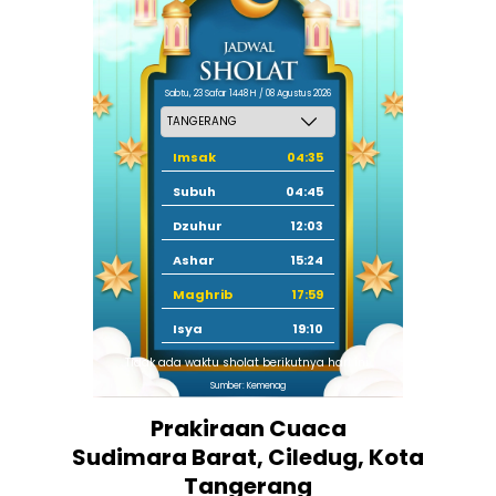
Sabtu, 23 Safar 1448 H / 08 Agustus 2026
Imsak
04:35
Subuh
04:45
Dzuhur
12:03
Ashar
15:24
Maghrib
17:59
Isya
19:10
Tidak ada waktu sholat berikutnya hari ini.
Sumber: Kemenag
Prakiraan Cuaca
Sudimara Barat, Ciledug, Kota
Tangerang