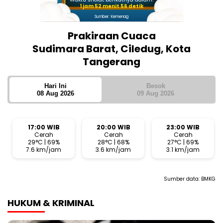
1 jam 52 menit 55 detik
Sumber: Kemenag
Prakiraan Cuaca
Sudimara Barat, Ciledug, Kota
Tangerang
Hari Ini
Besok
08 Aug 2026
09 Aug 2026
17:00 WIB
20:00 WIB
23:00 WIB
Cerah
Cerah
Cerah
29°C | 69%
28°C | 68%
27°C | 69%
7.6 km/jam
3.6 km/jam
3.1 km/jam
Sumber data:
BMKG
HUKUM & KRIMINAL