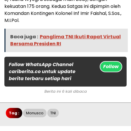
kekuatan 175 orang. Kedua Satgas ini dipimpin oleh
Komandan Kontingen Kolonel Inf Imir Faishal, S.Sos.,
M.I.Pol.
Baca juga :
Panglima TNI Ikuti Rapat Virtual
Bersama Presiden RI
Follow WhatsApp Channel
Follow
cariberita.co untuk update
berita terbaru setiap hari
Berita ini 6 kali dibaca
Tag :
Monusco
TNI