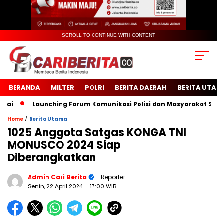
SCROLL TO CONTINUE WITH CONTENT
BERANDA
MILTER
POLRI
BERITA DAERAH
BERITA UT
Launching Forum Komunikasi Polisi dan Masyarakat Sekola
/
Home
Berita Utama
1025 Anggota Satgas KONGA TNI
MONUSCO 2024 Siap
Diberangkatkan
Admin Cari Berita
- Reporter
Senin, 22 April 2024
- 17:00 WIB