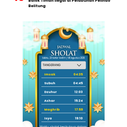
Balok Timah Ilegal di Pelabuhan Pelindo
Belitung
Sabtu, 23 Safar 1448 H / 08 Agustus 2026
Imsak
04:35
Subuh
04:45
Dzuhur
12:03
Ashar
15:24
Maghrib
17:59
Isya
19:10
Waktu sholat berikutnya dalam: