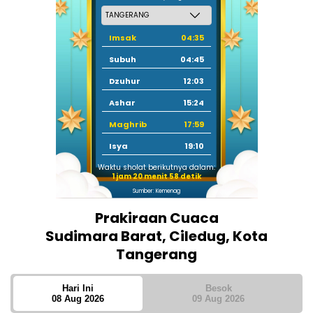
Imsak
04:35
Subuh
04:45
Dzuhur
12:03
Ashar
15:24
Maghrib
17:59
Isya
19:10
Waktu sholat berikutnya dalam:
1 jam 20 menit 58 detik
Sumber: Kemenag
Prakiraan Cuaca
Sudimara Barat, Ciledug, Kota
Tangerang
Hari Ini
Besok
08 Aug 2026
09 Aug 2026