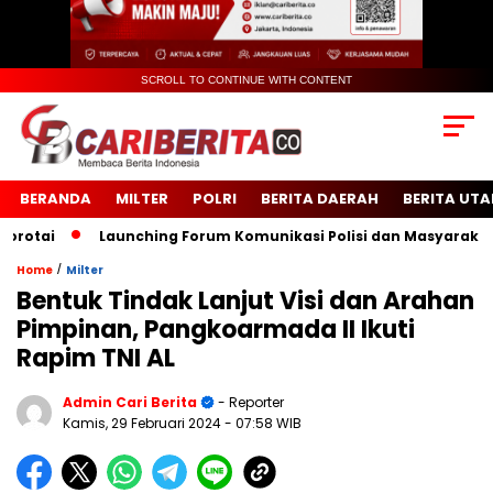
SCROLL TO CONTINUE WITH CONTENT
BERANDA
MILTER
POLRI
BERITA DAERAH
BERITA UT
tai
Launching Forum Komunikasi Polisi dan Masyarakat Sek
/
Home
Milter
Bentuk Tindak Lanjut Visi dan Arahan
Pimpinan, Pangkoarmada II Ikuti
Rapim TNI AL
Admin Cari Berita
- Reporter
Kamis, 29 Februari 2024
- 07:58 WIB