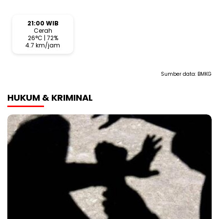
21:00 WIB
Cerah
26°C | 72%
4.7 km/jam
Sumber data:
BMKG
HUKUM & KRIMINAL