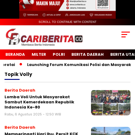
SCROLL TO CONTINUE WITH CONTENT
BERANDA
MILTER
POLRI
BERITA DAERAH
BERITA UT
otai
Launching Forum Komunikasi Polisi dan Masyarakat Se
Topik
Volly
Berita Daerah
Lomba Voli Untuk Masyarakat
Sambut Kemerdekaan Republik
Indonesia Ke-80
Rabu, 6 Agustus 2025 - 12:50 WIB
Berita Daerah
Memperingati Hari Ibu, Persit KCK