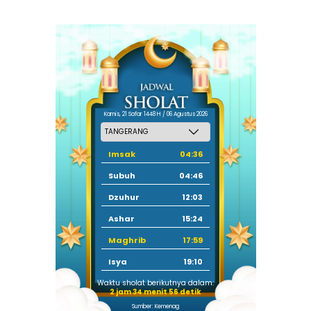
Kamis, 21 Safar 1448 H / 06 Agustus 2026
Imsak
04:36
Subuh
04:46
Dzuhur
12:03
Ashar
15:24
Maghrib
17:59
Isya
19:10
Waktu sholat berikutnya dalam:
2 jam 34 menit 56 detik
Sumber: Kemenag