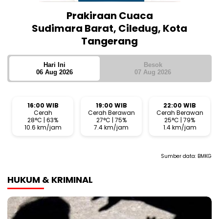
Prakiraan Cuaca
Sudimara Barat, Ciledug, Kota
Tangerang
Hari Ini
Besok
06 Aug 2026
07 Aug 2026
16:00 WIB
19:00 WIB
22:00 WIB
Cerah
Cerah Berawan
Cerah Berawan
28°C | 63%
27°C | 75%
25°C | 79%
10.6 km/jam
7.4 km/jam
1.4 km/jam
Sumber data:
BMKG
HUKUM & KRIMINAL