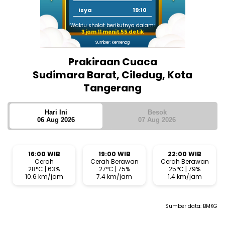
Isya
19:10
Waktu sholat berikutnya dalam:
3 jam 11 menit 54 detik
Sumber: Kemenag
Prakiraan Cuaca
Sudimara Barat, Ciledug, Kota
Tangerang
Hari Ini
Besok
06 Aug 2026
07 Aug 2026
16:00 WIB
19:00 WIB
22:00 WIB
Cerah
Cerah Berawan
Cerah Berawan
28°C | 63%
27°C | 75%
25°C | 79%
10.6 km/jam
7.4 km/jam
1.4 km/jam
Sumber data:
BMKG