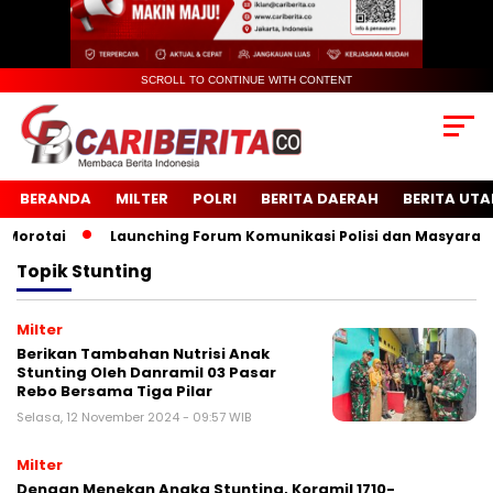
SCROLL TO CONTINUE WITH CONTENT
BERANDA
MILTER
POLRI
BERITA DAERAH
BERITA UT
rotai
Launching Forum Komunikasi Polisi dan Masyarakat 
Topik
Stunting
Milter
Berikan Tambahan Nutrisi Anak
Stunting Oleh Danramil 03 Pasar
Rebo Bersama Tiga Pilar
Selasa, 12 November 2024 - 09:57 WIB
Milter
Dengan Menekan Angka Stunting, Koramil 1710-