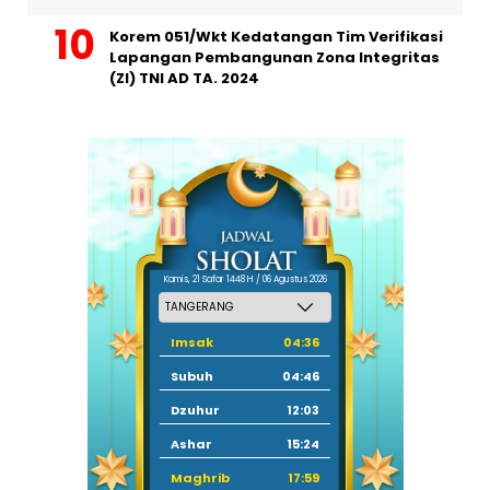
Korem 051/Wkt Kedatangan Tim Verifikasi
Lapangan Pembangunan Zona Integritas
(ZI) TNI AD TA. 2024
Kamis, 21 Safar 1448 H / 06 Agustus 2026
Imsak
04:36
Subuh
04:46
Dzuhur
12:03
Ashar
15:24
Maghrib
17:59