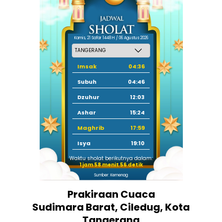
Kamis, 21 Safar 1448 H / 06 Agustus 2026
Imsak
04:36
Subuh
04:46
Dzuhur
12:03
Ashar
15:24
Maghrib
17:59
Isya
19:10
Waktu sholat berikutnya dalam:
1 jam 58 menit 56 detik
Sumber: Kemenag
Prakiraan Cuaca
Sudimara Barat, Ciledug, Kota
Tangerang