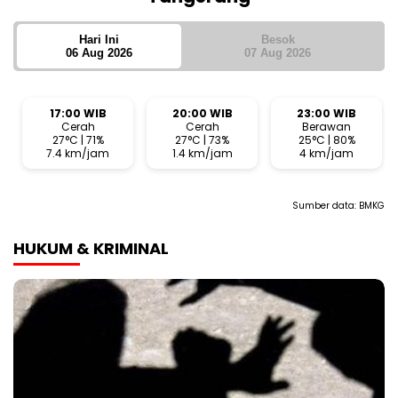
Hari Ini
Besok
06 Aug 2026
07 Aug 2026
17:00 WIB
20:00 WIB
23:00 WIB
Cerah
Cerah
Berawan
27°C | 71%
27°C | 73%
25°C | 80%
7.4 km/jam
1.4 km/jam
4 km/jam
Sumber data:
BMKG
HUKUM & KRIMINAL