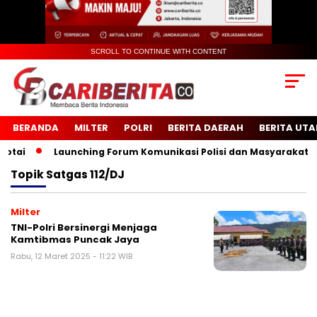
SCROLL TO CONTINUE WITH CONTENT
BERANDA
MILTER
POLRI
BERITA DAERAH
BERITA UT
ai
Launching Forum Komunikasi Polisi dan Masyarakat Seko
Topik
Satgas 112/DJ
Milter
TNI-Polri Bersinergi Menjaga
Kamtibmas Puncak Jaya
Rabu, 12 Maret 2025 - 11:22 WIB