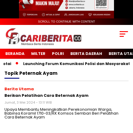
SCROLL TO CONTINUE WITH CONTENT
BERANDA
MILTER
POLRI
BERITA DAERAH
BERITA UT
ai
Launching Forum Komunikasi Polisi dan Masyarakat Sek
Topik
Peternak Ayam
Berita Utama
Berikan Pelatihan Cara Beternak Ayam
Jumat, 3 Mei 2024 - 13:11 WIB
Upaya Membantu Meningkatkan Perekonomian Warga,
Babinsa Koramil 1710-03/KK Komsos Sembari Beri Pelatihan
Cara Beternak Ayam