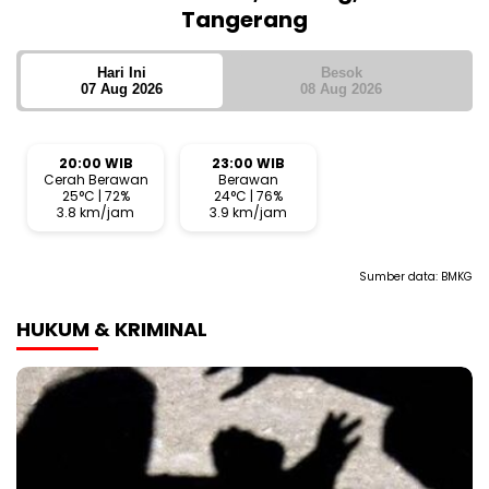
Tangerang
Hari Ini
Besok
07 Aug 2026
08 Aug 2026
20:00 WIB
23:00 WIB
Cerah Berawan
Berawan
25°C | 72%
24°C | 76%
3.8 km/jam
3.9 km/jam
Sumber data:
BMKG
HUKUM & KRIMINAL