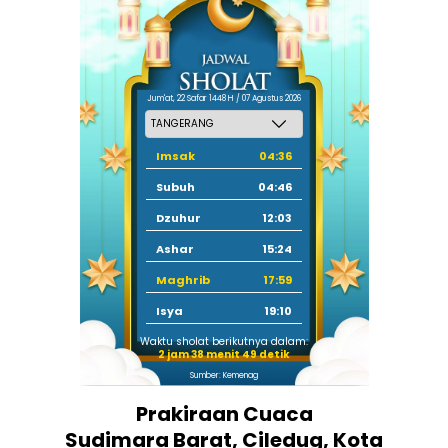
Jum'at, 22 Safar 1448 H / 07 Agustus 2026
Imsak
04:36
Subuh
04:46
Dzuhur
12:03
Ashar
15:24
Maghrib
17:59
Isya
19:10
Waktu sholat berikutnya dalam:
2 jam 38 menit 49 detik
Sumber: Kemenag
Prakiraan Cuaca
Sudimara Barat, Ciledug, Kota