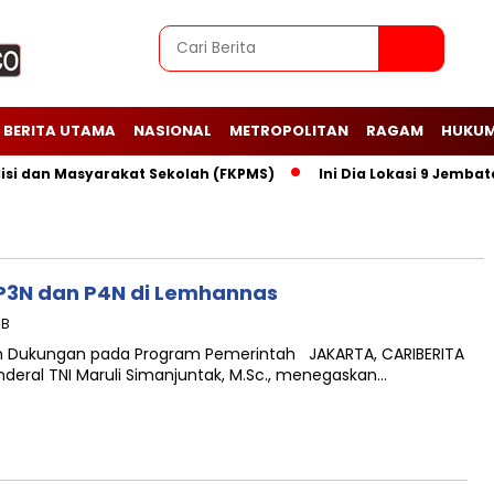
BERITA UTAMA
NASIONAL
METROPOLITAN
RAGAM
HUKUM
dan Masyarakat Sekolah (FKPMS)
Ini Dia Lokasi 9 Jembatan 
P3N dan P4N di Lemhannas
IB
an Dukungan pada Program Pemerintah JAKARTA, CARIBERITA
nderal TNI Maruli Simanjuntak, M.Sc., menegaskan…