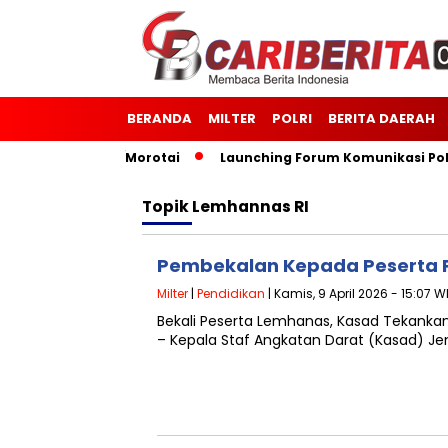
BERANDA
MILTER
POLRI
BERITA DAERAH
7 Kodim 1514/Morotai
Launching Forum Komunikasi Polisi 
Topik
Lemhannas RI
Pembekalan Kepada Peserta 
Milter
|
Pendidikan
| Kamis, 9 April 2026 - 15:07 W
Bekali Peserta Lemhanas, Kasad Tekank
– Kepala Staf Angkatan Darat (Kasad) Je