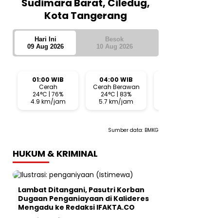
Sudimara Barat, Ciledug,
Kota Tangerang
Hari Ini
Besok
09 Aug 2026
10 Aug 2026
01:00 WIB
04:00 WIB
07:00 WIB
Cerah
Cerah Berawan
Cerah Berawan
24°C | 76%
24°C | 83%
27°C | 70%
4.9 km/jam
5.7 km/jam
5.9 km/jam
Sumber data:
BMKG
HUKUM & KRIMINAL
Lambat Ditangani, Pasutri Korban
Dugaan Penganiayaan di Kalideres
Mengadu ke Redaksi IFAKTA.CO