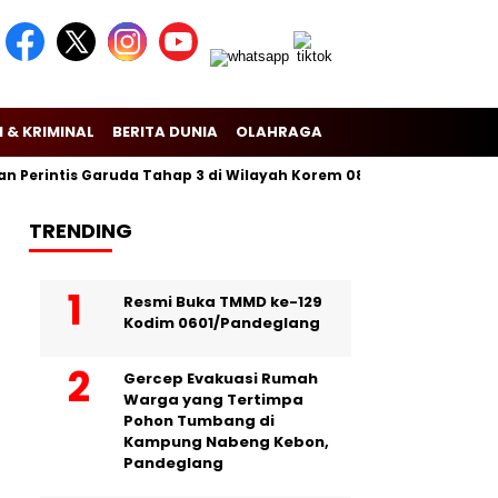
 & KRIMINAL
BERITA DUNIA
OLAHRAGA
Perintis Garuda Tahap 3 di Wilayah Korem 081/Dsj
Puslitbang 
TRENDING
Resmi Buka TMMD ke-129
Kodim 0601/Pandeglang
Gercep Evakuasi Rumah
Warga yang Tertimpa
Pohon Tumbang di
Kampung Nabeng Kebon,
Pandeglang