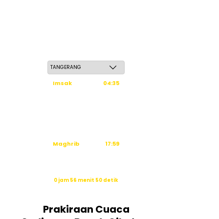
Ahad, 24 Safar 1448 H / 09 Agustus 2026
Imsak
04:35
Subuh
04:45
Dzuhur
12:03
Ashar
15:23
Maghrib
17:59
Isya
19:09
Waktu sholat berikutnya dalam:
0 jam 56 menit 49 detik
Sumber: Kemenag
Prakiraan Cuaca