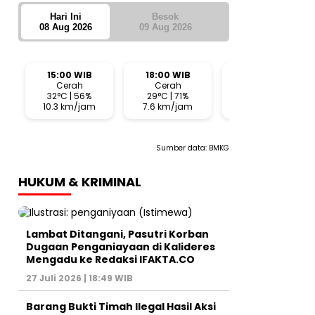
Hari Ini
Besok
08 Aug 2026
09 Aug 2026
15:00 WIB
18:00 WIB
21:00 WIB
Cerah
Cerah
Cerah
32°C | 56%
29°C | 71%
28°C | 68%
10.3 km/jam
7.6 km/jam
3.6 km/jam
Sumber data:
BMKG
HUKUM & KRIMINAL
Lambat Ditangani, Pasutri Korban
Dugaan Penganiayaan di Kalideres
Mengadu ke Redaksi IFAKTA.CO
27 Juli 2026 | 18:49 WIB
Barang Bukti Timah Ilegal Hasil Aksi