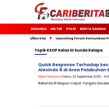
BERANDA
MILTER
POLRI
BERITA DAERAH
27 Kodim 1514/Morotai
Launching Forum Komunikasi Polisi
Topik
KSOP Kelas III Sunda Kelapa
Quick Response Terhadap kec
Alexindo 8 di Area Pelabuhan
Milter
|
Peristiwa
| Senin, 22 September 2025 - 14:
Bakamla RI Respon Cepat Tangani Kecela