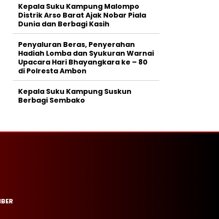
Kepala Suku Kampung Malompo
Distrik Arso Barat Ajak Nobar Piala
Dunia dan Berbagi Kasih
Penyaluran Beras, Penyerahan
Hadiah Lomba dan Syukuran Warnai
Upacara Hari Bhayangkara ke – 80
di Polresta Ambon
Kepala Suku Kampung Suskun
Berbagi Sembako
IBER