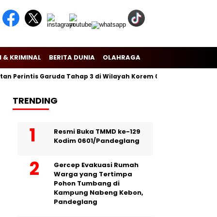
 & KRIMINAL
BERITA DUNIA
OLAHRAGA
 Perintis Garuda Tahap 3 di Wilayah Korem 081/Dsj
Puslitbang
TRENDING
Resmi Buka TMMD ke-129
Kodim 0601/Pandeglang
Gercep Evakuasi Rumah
Warga yang Tertimpa
Pohon Tumbang di
Kampung Nabeng Kebon,
Pandeglang