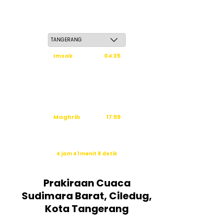
Sabtu, 23 Safar 1448 H / 08 Agustus 2026
Imsak
04:35
Subuh
04:45
Dzuhur
12:03
Ashar
15:24
Maghrib
17:59
Isya
19:10
Waktu sholat berikutnya dalam:
4 jam 41 menit 7 detik
Sumber: Kemenag
Prakiraan Cuaca
Sudimara Barat, Ciledug,
Kota Tangerang