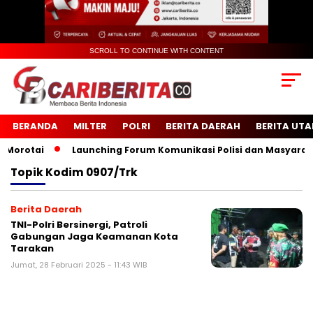
SCROLL TO CONTINUE WITH CONTENT
BERANDA
MILTER
POLRI
BERITA DAERAH
BERITA UT
rotai
Launching Forum Komunikasi Polisi dan Masyarakat 
Topik
Kodim 0907/Trk
Berita Daerah
TNI-Polri Bersinergi, Patroli
Gabungan Jaga Keamanan Kota
Tarakan
Jumat, 28 Februari 2025 - 11:43 WIB