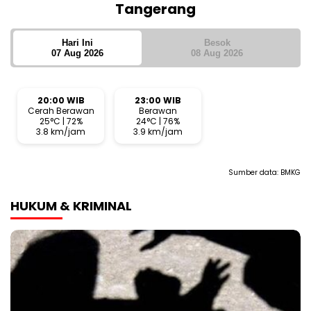
Tangerang
Hari Ini
Besok
07 Aug 2026
08 Aug 2026
20:00 WIB
23:00 WIB
Cerah Berawan
Berawan
25°C | 72%
24°C | 76%
3.8 km/jam
3.9 km/jam
Sumber data:
BMKG
HUKUM & KRIMINAL