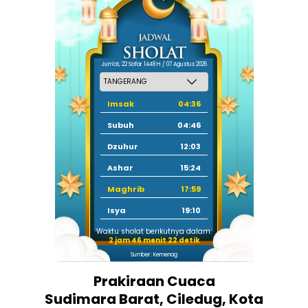
Jum'at, 22 Safar 1448 H / 07 Agustus 2026
Imsak
04:36
Subuh
04:46
Dzuhur
12:03
Ashar
15:24
Maghrib
17:59
Isya
19:10
Waktu sholat berikutnya dalam:
2 jam 46 menit 21 detik
Sumber: Kemenag
Prakiraan Cuaca
Sudimara Barat, Ciledug, Kota