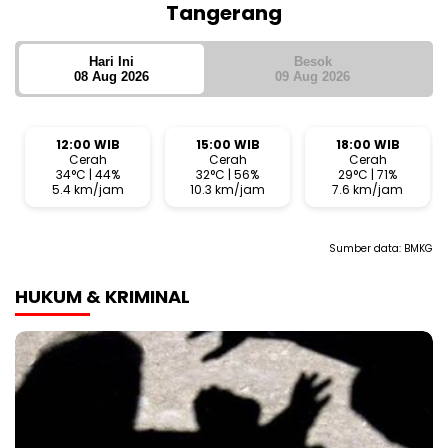
Tangerang
Hari Ini
Besok
08 Aug 2026
09 Aug 2026
12:00 WIB
15:00 WIB
18:00 WIB
Cerah
Cerah
Cerah
34°C | 44%
32°C | 56%
29°C | 71%
5.4 km/jam
10.3 km/jam
7.6 km/jam
Sumber data:
BMKG
HUKUM & KRIMINAL