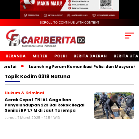
SCROLL TO CONTINUE WITH CONTENT
BERANDA
MILTER
POLRI
BERITA DAERAH
BERITA UT
otai
Launching Forum Komunikasi Polisi dan Masyarakat S
Topik
Kodim 0318 Natuna
Hukum & Kriminal
Gerak Cepat TNI AL Gagalkan
Penyelundupan 223 Bal Rokok Ilegal
Senilai RP 1,7 M di Laut Tarempa
Jumat, 7 Maret 2025 - 12:54 WIB