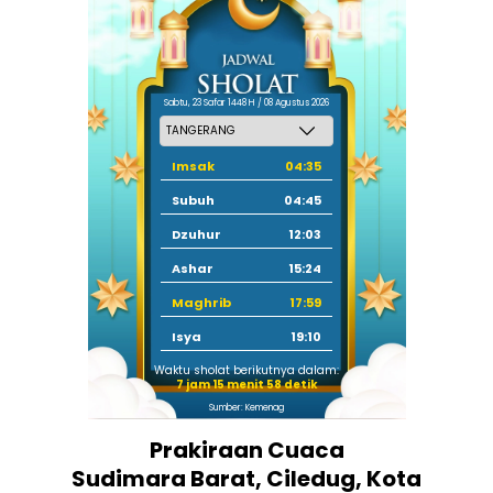
Sabtu, 23 Safar 1448 H / 08 Agustus 2026
Imsak
04:35
Subuh
04:45
Dzuhur
12:03
Ashar
15:24
Maghrib
17:59
Isya
19:10
Waktu sholat berikutnya dalam:
7 jam 15 menit 58 detik
Sumber: Kemenag
Prakiraan Cuaca
Sudimara Barat, Ciledug, Kota