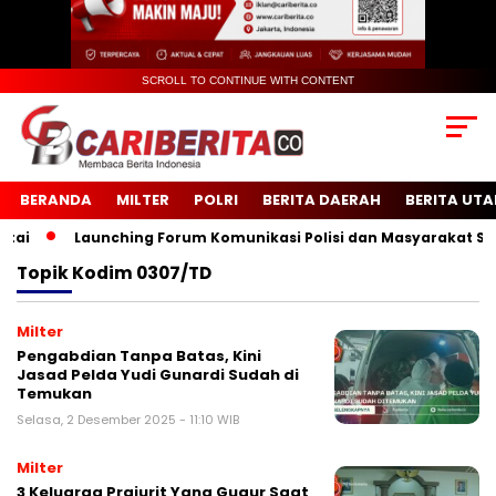
SCROLL TO CONTINUE WITH CONTENT
BERANDA
MILTER
POLRI
BERITA DAERAH
BERITA UT
i
Launching Forum Komunikasi Polisi dan Masyarakat Sekol
Topik
Kodim 0307/TD
Milter
Pengabdian Tanpa Batas, Kini
Jasad Pelda Yudi Gunardi Sudah di
Temukan
Selasa, 2 Desember 2025 - 11:10 WIB
Milter
3 Keluarga Prajurit Yang Gugur Saat