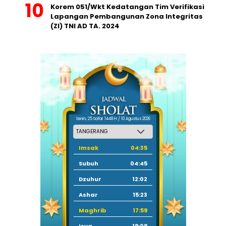
Korem 051/Wkt Kedatangan Tim Verifikasi
Lapangan Pembangunan Zona Integritas
(ZI) TNI AD TA. 2024
Senin, 25 Safar 1448 H / 10 Agustus 2026
Imsak
04:35
Subuh
04:45
Dzuhur
12:02
Ashar
15:23
Maghrib
17:59