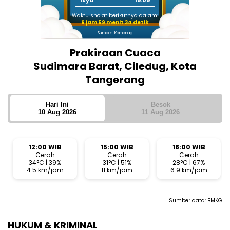
Isya
19:09
Waktu sholat berikutnya dalam:
6 jam 59 menit 34 detik
Sumber: Kemenag
Prakiraan Cuaca
Sudimara Barat, Ciledug, Kota
Tangerang
Hari Ini
Besok
10 Aug 2026
11 Aug 2026
12:00 WIB
15:00 WIB
18:00 WIB
Cerah
Cerah
Cerah
34°C | 39%
31°C | 51%
28°C | 67%
4.5 km/jam
11 km/jam
6.9 km/jam
Sumber data:
BMKG
HUKUM & KRIMINAL