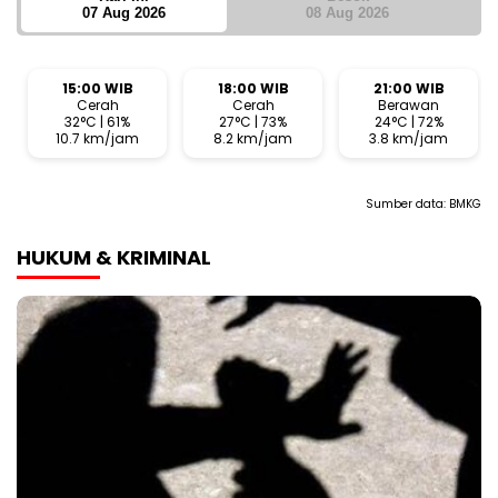
07 Aug 2026
08 Aug 2026
15:00 WIB
18:00 WIB
21:00 WIB
Cerah
Cerah
Berawan
32°C | 61%
27°C | 73%
24°C | 72%
10.7 km/jam
8.2 km/jam
3.8 km/jam
Sumber data:
BMKG
HUKUM & KRIMINAL