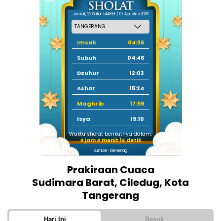
Jum'at, 22 Safar 1448 H / 07 Agustus 2026
Imsak
04:36
Subuh
04:46
Dzuhur
12:03
Ashar
15:24
Maghrib
17:59
Isya
19:10
Waktu sholat berikutnya dalam:
4 jam 4 menit 14 detik
Sumber: Kemenag
Prakiraan Cuaca
Sudimara Barat, Ciledug, Kota
Tangerang
Hari Ini
Besok