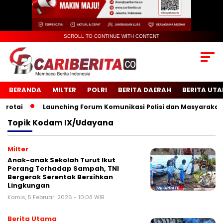
SCROLL TO CONTINUE WITH CONTENT
BERANDA
MILTER
POLRI
BERITA DAERAH
BERITA UT
tai
Launching Forum Komunikasi Polisi dan Masyarakat Sek
Topik
Kodam IX/Udayana
Milter
Anak-anak Sekolah Turut Ikut
Perang Terhadap Sampah, TNI
Bergerak Serentak Bersihkan
Lingkungan
Kamis, 5 Februari 2026 - 10:08 WIB
Berita Utama