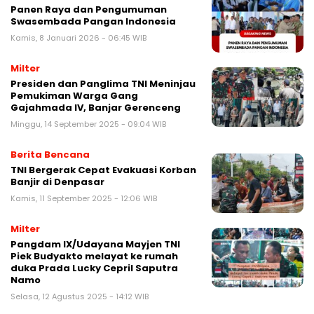
Panen Raya dan Pengumuman
Swasembada Pangan Indonesia
Kamis, 8 Januari 2026 - 06:45 WIB
Milter
Presiden dan Panglima TNI Meninjau
Pemukiman Warga Gang
Gajahmada IV, Banjar Gerenceng
Minggu, 14 September 2025 - 09:04 WIB
Berita Bencana
TNI Bergerak Cepat Evakuasi Korban
Banjir di Denpasar
Kamis, 11 September 2025 - 12:06 WIB
Milter
Pangdam IX/Udayana Mayjen TNI
Piek Budyakto melayat ke rumah
duka Prada Lucky Cepril Saputra
Namo
Selasa, 12 Agustus 2025 - 14:12 WIB