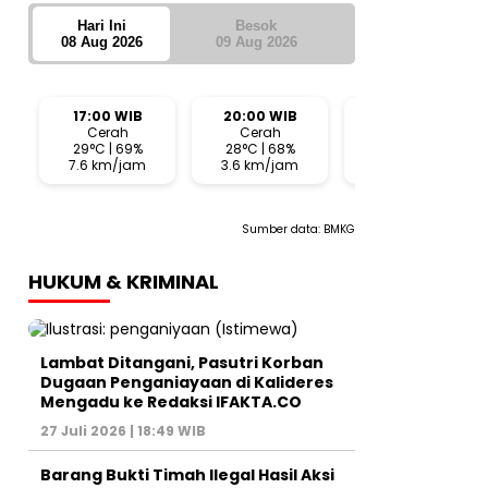
Hari Ini
Besok
08 Aug 2026
09 Aug 2026
17:00 WIB
20:00 WIB
23:00 WIB
Cerah
Cerah
Cerah
29°C | 69%
28°C | 68%
27°C | 69%
7.6 km/jam
3.6 km/jam
3.1 km/jam
Sumber data:
BMKG
HUKUM & KRIMINAL
Lambat Ditangani, Pasutri Korban
Dugaan Penganiayaan di Kalideres
Mengadu ke Redaksi IFAKTA.CO
27 Juli 2026 | 18:49 WIB
Barang Bukti Timah Ilegal Hasil Aksi