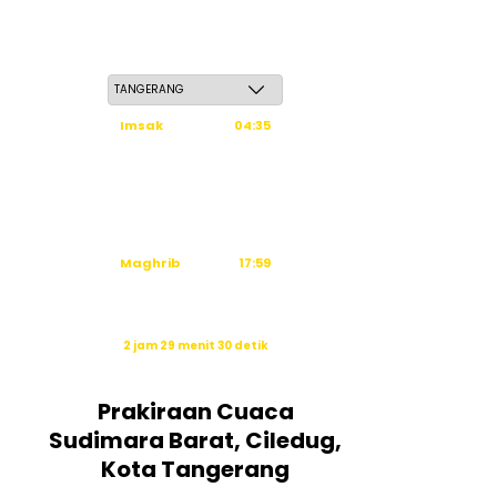
Sabtu, 23 Safar 1448 H / 08 Agustus 2026
Imsak
04:35
Subuh
04:45
Dzuhur
12:03
Ashar
15:24
Maghrib
17:59
Isya
19:10
Waktu sholat berikutnya dalam:
2 jam 29 menit 29 detik
Sumber: Kemenag
Prakiraan Cuaca
Sudimara Barat, Ciledug,
Kota Tangerang