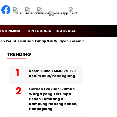
 & KRIMINAL
BERITA DUNIA
OLAHRAGA
Perintis Garuda Tahap 3 di Wilayah Korem 081/Dsj
Puslitbang
TRENDING
Resmi Buka TMMD ke-129
Kodim 0601/Pandeglang
Gercep Evakuasi Rumah
Warga yang Tertimpa
Pohon Tumbang di
Kampung Nabeng Kebon,
Pandeglang