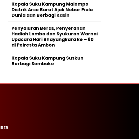
Kepala Suku Kampung Malompo
Distrik Arso Barat Ajak Nobar Piala
Dunia dan Berbagi Kasih
Penyaluran Beras, Penyerahan
Hadiah Lomba dan Syukuran Warnai
Upacara Hari Bhayangkara ke – 80
di Polresta Ambon
Kepala Suku Kampung Suskun
Berbagi Sembako
IBER