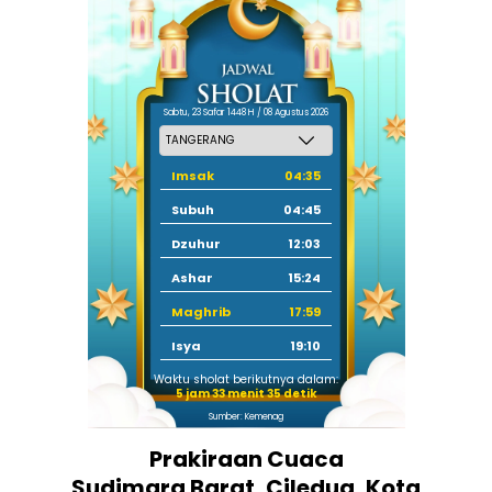
Sabtu, 23 Safar 1448 H / 08 Agustus 2026
Imsak
04:35
Subuh
04:45
Dzuhur
12:03
Ashar
15:24
Maghrib
17:59
Isya
19:10
Waktu sholat berikutnya dalam:
5 jam 33 menit 35 detik
Sumber: Kemenag
Prakiraan Cuaca
Sudimara Barat, Ciledug, Kota