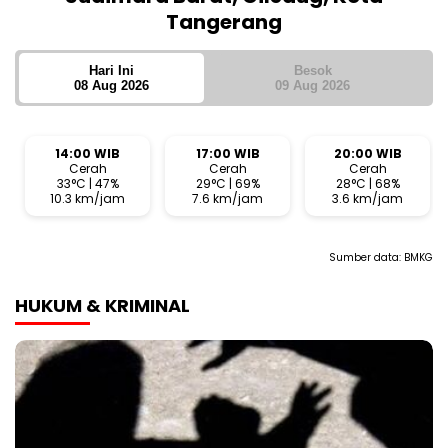
Tangerang
Hari Ini
Besok
08 Aug 2026
09 Aug 2026
14:00 WIB
17:00 WIB
20:00 WIB
Cerah
Cerah
Cerah
33°C | 47%
29°C | 69%
28°C | 68%
10.3 km/jam
7.6 km/jam
3.6 km/jam
Sumber data:
BMKG
HUKUM & KRIMINAL