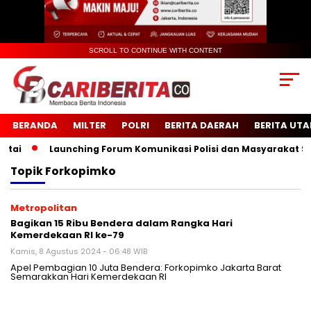
SCROLL TO CONTINUE WITH CONTENT
BERANDA
MILTER
POLRI
BERITA DAERAH
BERITA UT
i
Launching Forum Komunikasi Polisi dan Masyarakat Seko
Topik
Forkopimko
Metropolitan
Bagikan 15 Ribu Bendera dalam Rangka Hari
Kemerdekaan RI ke-79
Kamis, 8 Agustus 2024 - 06:48 WIB
Apel Pembagian 10 Juta Bendera: Forkopimko Jakarta Barat
Semarakkan Hari Kemerdekaan RI