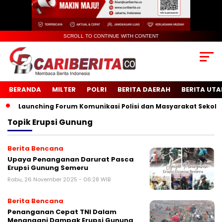
SCROLL TO CONTINUE WITH CONTENT
BERANDA
MILTER
POLRI
BERITA DAERAH
BERITA UT
Launching Forum Komunikasi Polisi dan Masyarakat Sekolah (
Topik
Erupsi Gunung
Berita Bencana
Upaya Penanganan Darurat Pasca
Erupsi Gunung Semeru
Rabu, 26 November 2025 - 06:28 WIB
Berita Bencana
Penanganan Cepat TNI Dalam
Menangani Dampak Erupsi Gunung