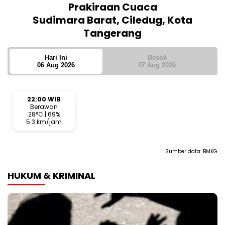
Prakiraan Cuaca
Sudimara Barat, Ciledug, Kota
Tangerang
Hari Ini
Besok
06 Aug 2026
07 Aug 2026
22:00 WIB
Berawan
28°C | 69%
5.3 km/jam
Sumber data:
BMKG
HUKUM & KRIMINAL