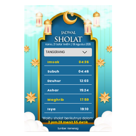
Kamis, 21 Safar 1448 H / 06 Agustus 2026
Imsak
04:36
Subuh
04:46
Dzuhur
12:03
Ashar
15:24
Maghrib
17:59
Isya
19:10
Waktu sholat berikutnya dalam:
2 jam 28 menit 54 detik
Sumber: Kemenag