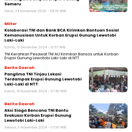
Semeru
Senin, 24 November 2025 - 08:35 WIB
Milter
Kolaborasi TNI dan Bank BCA Kirimkan Bantuan Sosial
Kemanusiaan Untuk Korban Erupsi Gunung Lewotobi
Laki-Laki
Kamis, 12 Desember 2024 - 10:37 WIB
TNI Kerahkan Pesawat TNI AU Kirimkan Bansos untuk Korban
Erupsi Gunung Lewotobi Laki-Laki di NTT
Berita Daerah
Panglima TNI Tinjau Lokasi
Terdampak Erupsi Gunung Lewotobi
Laki-Laki di NTT
Kamis, 14 November 2024 - 07:40 WIB
Berita Daerah
Aksi Siaga Bencana TNI Bantu
Evakuasi Korban Erupsi Gunung
Lewotobi Laki-Laki
Selasa, 5 November 2024 - 07:35 WIB