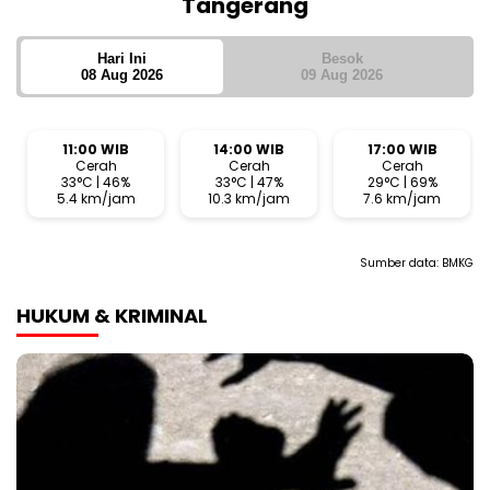
Tangerang
Hari Ini
Besok
08 Aug 2026
09 Aug 2026
11:00 WIB
14:00 WIB
17:00 WIB
Cerah
Cerah
Cerah
33°C | 46%
33°C | 47%
29°C | 69%
5.4 km/jam
10.3 km/jam
7.6 km/jam
Sumber data:
BMKG
HUKUM & KRIMINAL