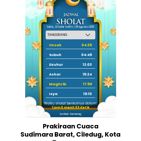
Sabtu, 23 Safar 1448 H / 08 Agustus 2026
Imsak
04:35
Subuh
04:45
Dzuhur
12:03
Ashar
15:24
Maghrib
17:59
Isya
19:10
Waktu sholat berikutnya dalam:
1 jam 5 menit 53 detik
Sumber: Kemenag
Prakiraan Cuaca
Sudimara Barat, Ciledug, Kota