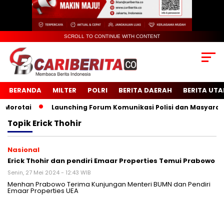
SCROLL TO CONTINUE WITH CONTENT
BERANDA
MILTER
POLRI
BERITA DAERAH
BERITA UT
rotai
Launching Forum Komunikasi Polisi dan Masyarakat 
Topik
Erick Thohir
Nasional
Erick Thohir dan pendiri Emaar Properties Temui Prabowo
Senin, 27 Mei 2024 - 12:43 WIB
Menhan Prabowo Terima Kunjungan Menteri BUMN dan Pendiri
Emaar Properties UEA