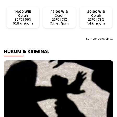
14:00 WIB
17:00 WIB
20:00 WIB
Cerah
Cerah
Cerah
30°C | 59%
27°C | 71%
27°C | 73%
10.6 km/jam
7.4 km/jam
1.4 km/jam
Sumber data:
BMKG
HUKUM & KRIMINAL