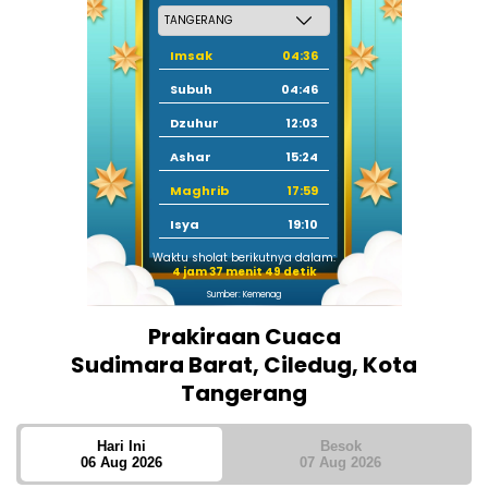
Imsak
04:36
Subuh
04:46
Dzuhur
12:03
Ashar
15:24
Maghrib
17:59
Isya
19:10
Waktu sholat berikutnya dalam:
4 jam 37 menit 49 detik
Sumber: Kemenag
Prakiraan Cuaca
Sudimara Barat, Ciledug, Kota
Tangerang
Hari Ini
Besok
06 Aug 2026
07 Aug 2026