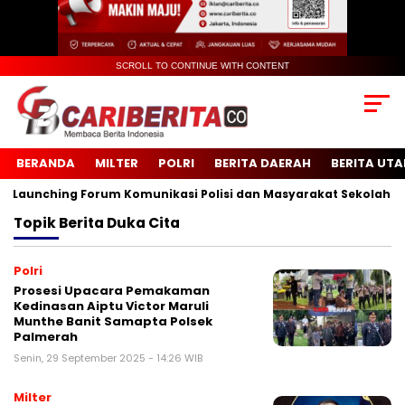
SCROLL TO CONTINUE WITH CONTENT
BERANDA
MILTER
POLRI
BERITA DAERAH
BERITA UT
aunching Forum Komunikasi Polisi dan Masyarakat Sekolah (FKP
Topik
Berita Duka Cita
Polri
Prosesi Upacara Pemakaman
Kedinasan Aiptu Victor Maruli
Munthe Banit Samapta Polsek
Palmerah
Senin, 29 September 2025 - 14:26 WIB
Milter