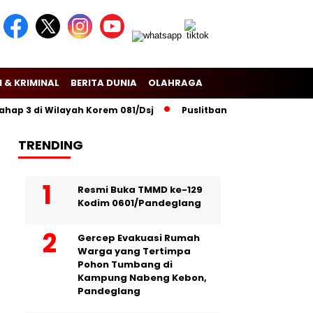
 & KRIMINAL
BERITA DUNIA
OLAHRAGA
3 di Wilayah Korem 081/Dsj
Puslitbang Polri Lakukan Peneliti
TRENDING
Resmi Buka TMMD ke-129
Kodim 0601/Pandeglang
Gercep Evakuasi Rumah
Warga yang Tertimpa
Pohon Tumbang di
Kampung Nabeng Kebon,
Pandeglang