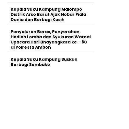
Kepala Suku Kampung Malompo
Distrik Arso Barat Ajak Nobar Piala
Dunia dan Berbagi Kasih
Penyaluran Beras, Penyerahan
Hadiah Lomba dan Syukuran Warnai
Upacara Hari Bhayangkara ke – 80
di Polresta Ambon
Kepala Suku Kampung Suskun
Berbagi Sembako