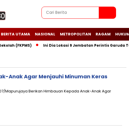
BERITA UTAMA
NASIONAL
METROPOLITAN
RAGAM
HUKUM
ah (FKPMS)
Ini Dia Lokasi 9 Jembatan Perintis Garuda Tahap 
ak-Anak Agar Menjauhi Minuman Keras
10-07/Mapurujaya Berikan Himbauan Kepada Anak-Anak Agar