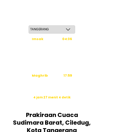
Jum'at, 22 Safar 1448 H / 07 Agustus 2026
Imsak
04:36
Subuh
04:46
Dzuhur
12:03
Ashar
15:24
Maghrib
17:59
Isya
19:10
Waktu sholat berikutnya dalam:
4 jam 27 menit 4 detik
Sumber: Kemenag
Prakiraan Cuaca
Sudimara Barat, Ciledug,
Kota Tangerang