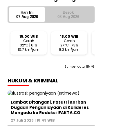
Hari Ini
Besok
07 Aug 2026
08 Aug 2026
15:00 WIB
18:00 WIB
21:00 WIB
Cerah
Cerah
Berawan
32°C | 61%
27°C | 73%
24°C | 72%
10.7 km/jam
8.2 km/jam
3.8 km/jam
Sumber data:
BMKG
HUKUM & KRIMINAL
Lambat Ditangani, Pasutri Korban
Dugaan Penganiayaan di Kalideres
Mengadu ke Redaksi IFAKTA.CO
27 Juli 2026 | 18:49 WIB