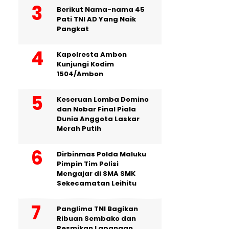
Berikut Nama-nama 45
Pati TNI AD Yang Naik
Pangkat
Kapolresta Ambon
Kunjungi Kodim
1504/Ambon
Keseruan Lomba Domino
dan Nobar Final Piala
Dunia Anggota Laskar
Merah Putih
Dirbinmas Polda Maluku
Pimpin Tim Polisi
Mengajar di SMA SMK
Sekecamatan Leihitu
Panglima TNI Bagikan
Ribuan Sembako dan
Resmikan Lapangan