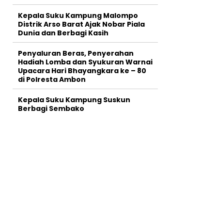
Kepala Suku Kampung Malompo
Distrik Arso Barat Ajak Nobar Piala
Dunia dan Berbagi Kasih
Penyaluran Beras, Penyerahan
Hadiah Lomba dan Syukuran Warnai
Upacara Hari Bhayangkara ke – 80
di Polresta Ambon
Kepala Suku Kampung Suskun
Berbagi Sembako