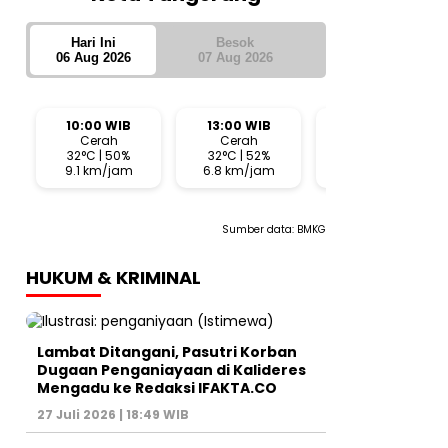
Hari Ini
Besok
06 Aug 2026
07 Aug 2026
10:00 WIB
13:00 WIB
16:00 WIB
Cerah
Cerah
Cerah
32°C | 50%
32°C | 52%
28°C | 63%
9.1 km/jam
6.8 km/jam
10.6 km/jam
Sumber data:
BMKG
HUKUM & KRIMINAL
Lambat Ditangani, Pasutri Korban
Dugaan Penganiayaan di Kalideres
Mengadu ke Redaksi IFAKTA.CO
27 Juli 2026 | 18:49 WIB