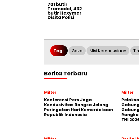
701 butir
Tramadol, 432
butir Hexymer
Disita Polisi
Tag :
Gaza
Misi Kemanusiaan
Ti
Berita Terbaru
Milter
Milter
Konferensi Pers Jaga
Pelaksa
Kondusivitas Bangsa Jelang
Gabung
Peringatan Hari Kemerdekaan
Gabung
Republik Indonesia
Rangka 
TNI 202
Milter
Berita 