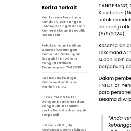
TANGERANG, C
Berita Terkait
Kesehatan (N
Konferensi Pers Jaga
untuk menduku
Kondusivitas Bangsa
diberangkatka
Jelang Peringatan Hari
Kemerdekaan Republik
(6/9/2024).
Indonesia
Kesembilan o
Pelaksanaan Latihan
Operasi Gabungan
Leksmana Arr
Komando Gabungan
(Kogab) TNI Dalam
sudah lebih d
Rangka Latihan
bergabung ber
Terintegrasi TNI 2026
Dalam pembek
Kasad Jadi Warga
Kehormatan Korps
TNI Dr. dr. Ye
Marinir TNI AL
para persone
Lokasi TMMD ke 129
sesama di wila
Dengan Kondisi Medan
Yang Sulit, Berbukit,
serta Berada di wilayah
Terpencil
“Anda se
kebangga
Latihan KDOL, Uji
Kesiapan Operasi Lintas