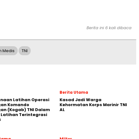
Berita ini 6 kali dibaca
m Medis
TNI
Berita Utama
naan Latihan Operasi
Kasad Jadi Warga
an Komando
Kehormatan Korps Marinir TNI
an (Kogab) TNI Dalam
AL
Latihan Terintegrasi
6
Utama
Milter