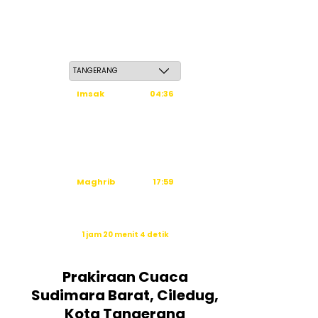
Kamis, 21 Safar 1448 H / 06 Agustus 2026
Imsak
04:36
Subuh
04:46
Dzuhur
12:03
Ashar
15:24
Maghrib
17:59
Isya
19:10
Waktu sholat berikutnya dalam:
1 jam 20 menit 3 detik
Sumber: Kemenag
Prakiraan Cuaca
Sudimara Barat, Ciledug,
Kota Tangerang