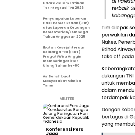
di Palest
Udara dalam Latihan
terbaik.
Terintegrasi TNI 2026
kebangga
Penyampaian Laporan
Hasil Pemeriksaan (LHP)
Tim dilepas s
atas Laporan Keuangan
Kementerian/Lembaga
perwakilan da
Tahun Anggaran 2025
Nakes. Pener
Ikatan Kesejahteraan
Etihad Airwa
Keluarga TNI (IKKT)
take off pada 
Pragati Wira Anggini
memperingati Hari
Ulang Tahun ke-60
Keberangkata
dukungan TNI
Air Bersih buat
Masyarakat Mimika
untuk membant
Timur
dalam menduk
terdampak kon
MILITER
Dengan keberan
bertugas di 
yang membut
Konferensi Pers
Jaga