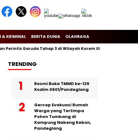
 & KRIMINAL
BERITA DUNIA
OLAHRAGA
erintis Garuda Tahap 3 di Wilayah Korem 081/Dsj
Puslitbang P
TRENDING
Resmi Buka TMMD ke-129
Kodim 0601/Pandeglang
Gercep Evakuasi Rumah
Warga yang Tertimpa
Pohon Tumbang di
Kampung Nabeng Kebon,
Pandeglang