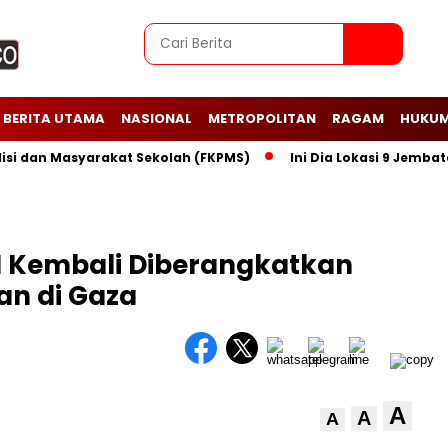
BERITA UTAMA
NASIONAL
METROPOLITAN
RAGAM
HUKUM
an Masyarakat Sekolah (FKPMS)
Ini Dia Lokasi 9 Jembatan P
I Kembali Diberangkatkan
an di Gaza
A
A
A