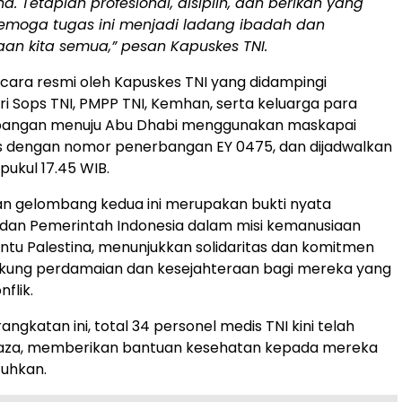
ina. Tetaplah profesional, disiplin, dan berikan yang
 Semoga tugas ini menjadi ladang ibadah dan
an kita semua,” pesan Kapuskes TNI.
ecara resmi oleh Kapuskes TNI yang didampingi
ri Sops TNI, PMPP TNI, Kemhan, serta keluarga para
bangan menuju Abu Dhabi menggunakan maskapai
ys dengan nomor penerbangan EY 0475, dan dijadwalkan
pukul 17.45 WIB.
n gelombang kedua ini merupakan bukti nyata
 dan Pemerintah Indonesia dalam misi kemanusiaan
u Palestina, menunjukkan solidaritas dan komitmen
ung perdamaian dan kesejahteraan bagi mereka yang
flik.
gkatan ini, total 34 personel medis TNI kini telah
Gaza, memberikan bantuan kesehatan kepada mereka
uhkan.