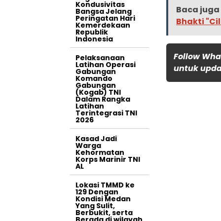
Kondusivitas
Baca juga 
Bangsa Jelang
Peringatan Hari
Bhakti "Ci
Kemerdekaan
Republik
Indonesia
Follow Wha
Pelaksanaan
Latihan Operasi
untuk updat
Gabungan
Komando
Gabungan
(Kogab) TNI
Dalam Rangka
Latihan
Terintegrasi TNI
2026
Kasad Jadi
Warga
Kehormatan
Korps Marinir TNI
AL
Lokasi TMMD ke
129 Dengan
Kondisi Medan
Yang Sulit,
Berbukit, serta
Berada di wilayah