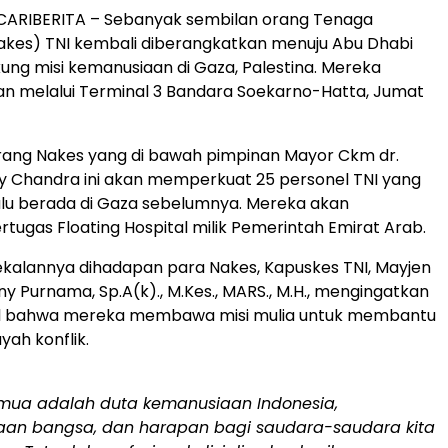
ARIBERITA – Sebanyak sembilan orang Tenaga
akes) TNI kembali diberangkatkan menuju Abu Dhabi
ng misi kemanusiaan di Gaza, Palestina. Mereka
n melalui Terminal 3 Bandara Soekarno-Hatta, Jumat
rang Nakes yang di bawah pimpinan Mayor Ckm dr.
y Chandra ini akan memperkuat 25 personel TNI yang
ulu berada di Gaza sebelumnya. Mereka akan
tugas Floating Hospital milik Pemerintah Emirat Arab.
alannya dihadapan para Nakes, Kapuskes TNI, Mayjen
nny Purnama, Sp.A(k)., M.Kes., MARS., M.H., mengingatkan
l bahwa mereka membawa misi mulia untuk membantu
yah konflik.
mua adalah duta kemanusiaan Indonesia,
an bangsa, dan harapan bagi saudara-saudara kita