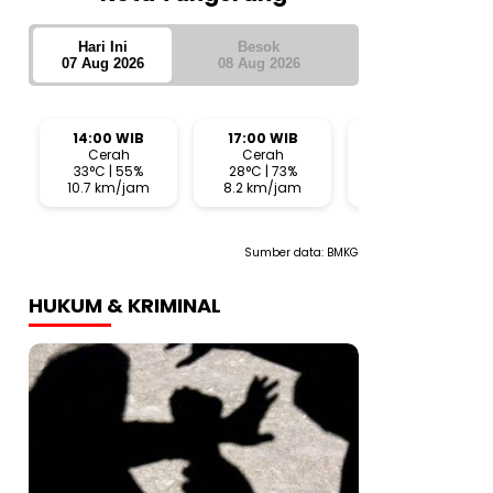
Hari Ini
Besok
07 Aug 2026
08 Aug 2026
14:00 WIB
17:00 WIB
20:00 WIB
Cerah
Cerah
Cerah Berawan
33°C | 55%
28°C | 73%
25°C | 72%
10.7 km/jam
8.2 km/jam
3.8 km/jam
Sumber data:
BMKG
HUKUM & KRIMINAL