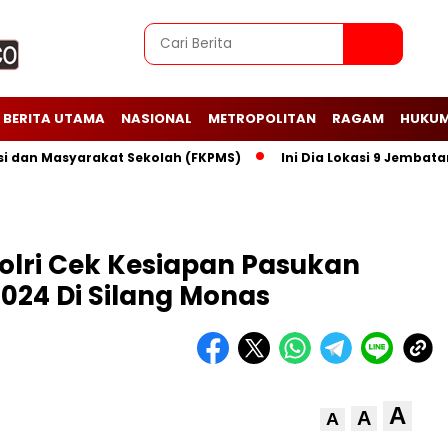
BERITA UTAMA
NASIONAL
METROPOLITAN
RAGAM
HUKUM
 Masyarakat Sekolah (FKPMS)
Ini Dia Lokasi 9 Jembatan Peri
olri Cek Kesiapan Pasukan
24 Di Silang Monas
A
A
A