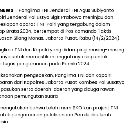
BNEWS
– Panglima TNI Jenderal TNI Agus Subiyanto
ri Jenderal Pol Listyo Sigit Prabowo meninjau dan
esiapan aparat TNI-Polri yang tergabung dalam
p Brata 2024, bertempat di Pos Komando Taktis
wasan Silang Monas, Jakarta Pusat, Rabu (14/2/2024).
glima TNI dan Kapolri yang didampingi masing-masing
anya untuk memastikan anggotanya siap untuk
 tugas pengamanan pada Pemilu 2024.
ksanakan pengecekan, Panglima TNI dan Kapolri
aran dari Kapolres Jakarta Pusat Kombes Pol Susatyo
h pasukan serta daerah-daerah yang diduga rawan
anaan pemungutan suara.
 mengatakan bahwa telah mem BKO kan prajurit TNI
untuk pengamanan pelaksanaan Pemilu diseluruh
sia.