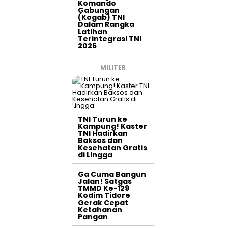
Komando
Gabungan
(Kogab) TNI
Dalam Rangka
Latihan
Terintegrasi TNI
2026
MILITER
TNI Turun ke
Kampung! Kaster
TNI Hadirkan
Baksos dan
Kesehatan Gratis
di Lingga
Ga Cuma Bangun
Jalan! Satgas
TMMD Ke-129
Kodim Tidore
Gerak Cepat
Ketahanan
Pangan