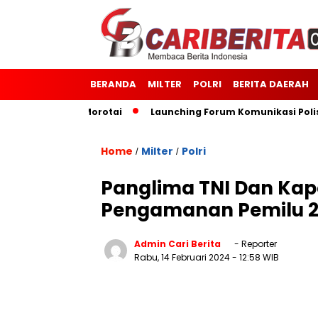
BERANDA
MILTER
POLRI
BERITA DAERAH
odim 1514/Morotai
Launching Forum Komunikasi Polisi dan
Home
Milter
Polri
/
/
Panglima TNI Dan Kap
Pengamanan Pemilu 20
Admin Cari Berita
- Reporter
Rabu, 14 Februari 2024
- 12:58 WIB