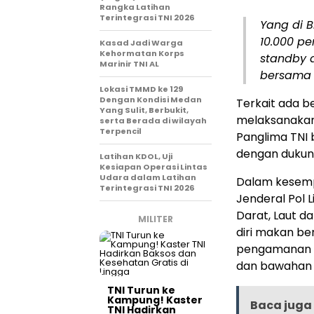
Rangka Latihan
Terintegrasi TNI 2026
Yang di B
10.000 p
Kasad Jadi Warga
Kehormatan Korps
standby d
Marinir TNI AL
bersama d
Lokasi TMMD ke 129
Dengan Kondisi Medan
Terkait ada b
Yang Sulit, Berbukit,
melaksanakan 
serta Berada di wilayah
Terpencil
Panglima TNI 
dengan dukung
Latihan KDOL, Uji
Kesiapan Operasi Lintas
Udara dalam Latihan
Dalam kesempa
Terintegrasi TNI 2026
Jenderal Pol 
Darat, Laut d
MILITER
diri makan b
pengamanan s
dan bawahan 
TNI Turun ke
Kampung! Kaster
Baca juga 
TNI Hadirkan