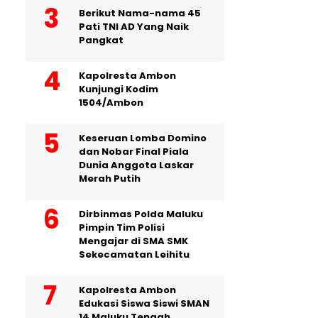
Berikut Nama-nama 45
Pati TNI AD Yang Naik
Pangkat
Kapolresta Ambon
Kunjungi Kodim
1504/Ambon
Keseruan Lomba Domino
dan Nobar Final Piala
Dunia Anggota Laskar
Merah Putih
Dirbinmas Polda Maluku
Pimpin Tim Polisi
Mengajar di SMA SMK
Sekecamatan Leihitu
Kapolresta Ambon
Edukasi Siswa Siswi SMAN
14 Maluku Tengah