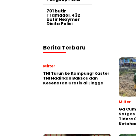
701 butir
Tramadol, 432
butir Hexymer
Disita Polisi
Berita Terbaru
Milter
TNI Turun ke Kampung! Kaster
TNI Hadirkan Baksos dan
Kesehatan Gratis di Lingga
Milter
Ga Cum
Satgas
Tidore 
Ketaha