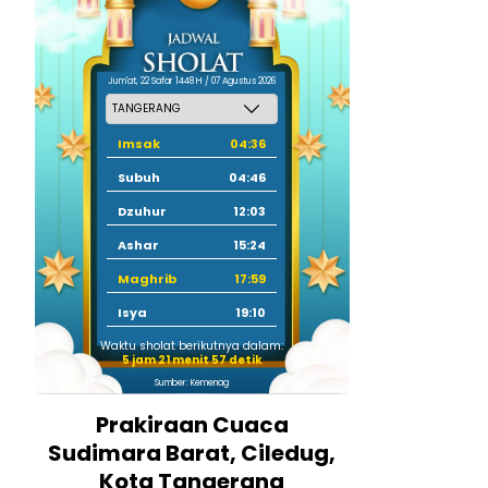
Jum'at, 22 Safar 1448 H / 07 Agustus 2026
Imsak
04:36
Subuh
04:46
Dzuhur
12:03
Ashar
15:24
Maghrib
17:59
Isya
19:10
Waktu sholat berikutnya dalam:
5 jam 21 menit 57 detik
Sumber: Kemenag
Prakiraan Cuaca
Sudimara Barat, Ciledug,
Kota Tangerang