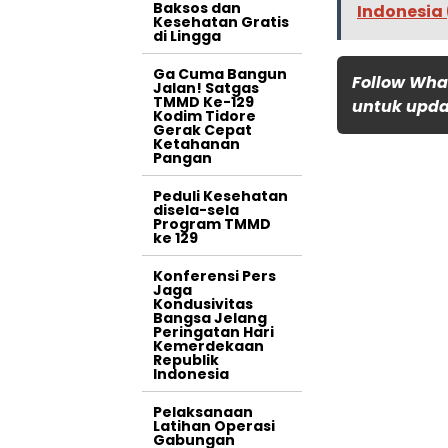
Baksos dan
Indonesia
Kesehatan Gratis
di Lingga
Ga Cuma Bangun
Follow Wha
Jalan! Satgas
TMMD Ke-129
untuk updat
Kodim Tidore
Gerak Cepat
Ketahanan
Pangan
Peduli Kesehatan
disela-sela
Program TMMD
ke 129
Konferensi Pers
Jaga
Kondusivitas
Bangsa Jelang
Peringatan Hari
Kemerdekaan
Republik
Indonesia
Pelaksanaan
Latihan Operasi
Gabungan