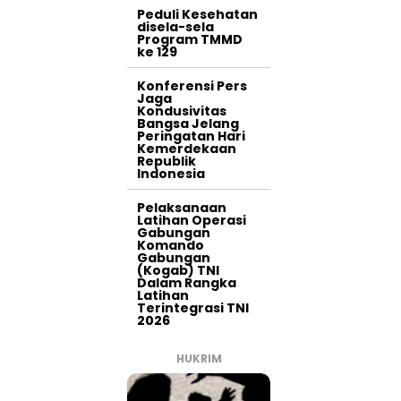
Peduli Kesehatan
disela-sela
Program TMMD
ke 129
Konferensi Pers
Jaga
Kondusivitas
Bangsa Jelang
Peringatan Hari
Kemerdekaan
Republik
Indonesia
Pelaksanaan
Latihan Operasi
Gabungan
Komando
Gabungan
(Kogab) TNI
Dalam Rangka
Latihan
Terintegrasi TNI
2026
HUKRIM