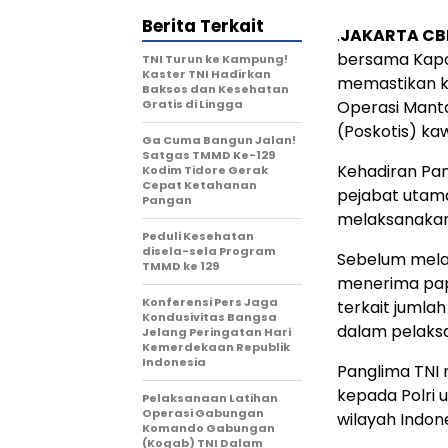
Berita Terkait
.
JAKARTA C
bersama Kapol
TNI Turun ke Kampung!
Kaster TNI Hadirkan
memastikan k
Baksos dan Kesehatan
Gratis di Lingga
Operasi Manta
(Poskotis) ka
Ga Cuma Bangun Jalan!
Satgas TMMD Ke-129
Kehadiran Pan
Kodim Tidore Gerak
Cepat Ketahanan
pejabat utam
Pangan
melaksanakan
Peduli Kesehatan
disela-sela Program
Sebelum mela
TMMD ke 129
menerima pap
Konferensi Pers Jaga
terkait jumla
Kondusivitas Bangsa
dalam pelaks
Jelang Peringatan Hari
Kemerdekaan Republik
Indonesia
Panglima TNI
kepada Polri 
Pelaksanaan Latihan
Operasi Gabungan
wilayah Indone
Komando Gabungan
(Kogab) TNI Dalam