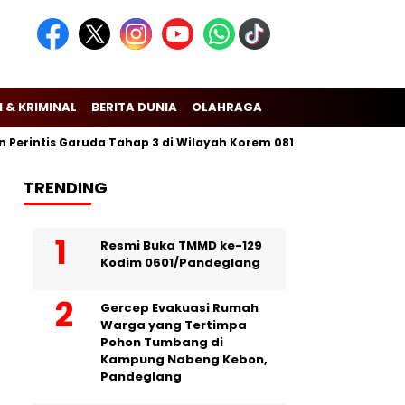
 & KRIMINAL
BERITA DUNIA
OLAHRAGA
ntis Garuda Tahap 3 di Wilayah Korem 081/Dsj
Puslitbang Polr
TRENDING
Resmi Buka TMMD ke-129
Kodim 0601/Pandeglang
Gercep Evakuasi Rumah
Warga yang Tertimpa
Pohon Tumbang di
Kampung Nabeng Kebon,
Pandeglang