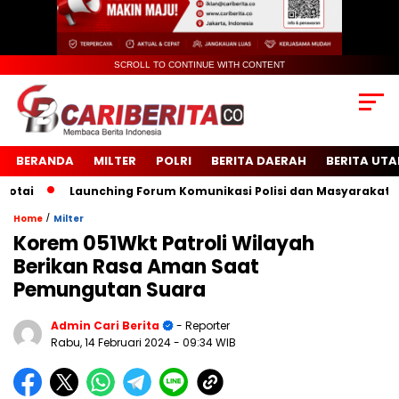
SCROLL TO CONTINUE WITH CONTENT
BERANDA
MILTER
POLRI
BERITA DAERAH
BERITA UT
i
Launching Forum Komunikasi Polisi dan Masyarakat Sekol
/
Home
Milter
Korem 051Wkt Patroli Wilayah
Berikan Rasa Aman Saat
Pemungutan Suara
Admin Cari Berita
- Reporter
Rabu, 14 Februari 2024
- 09:34 WIB