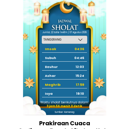
Jum'at, 22 Safar 1448 H / 07 Agustus 2026
Imsak
04:36
Subuh
04:46
Dzuhur
12:03
Ashar
15:24
Maghrib
17:59
Isya
19:10
Waktu sholat berikutnya dalam:
3 jam 56 menit 0 detik
Sumber: Kemenag
Prakiraan Cuaca