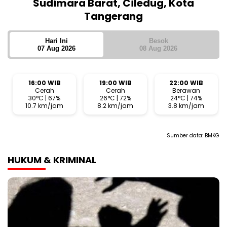
Sudimara Barat, Ciledug, Kota
Tangerang
Hari Ini
Besok
07 Aug 2026
08 Aug 2026
16:00 WIB
19:00 WIB
22:00 WIB
Cerah
Cerah
Berawan
30°C | 67%
26°C | 72%
24°C | 74%
10.7 km/jam
8.2 km/jam
3.8 km/jam
Sumber data:
BMKG
HUKUM & KRIMINAL