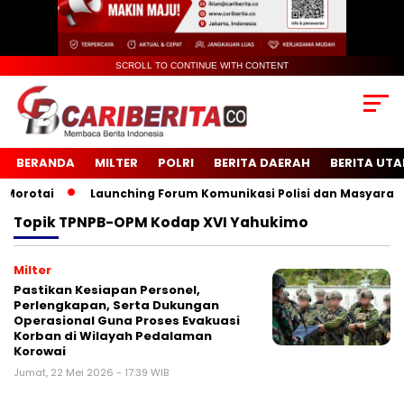
SCROLL TO CONTINUE WITH CONTENT
BERANDA
MILTER
POLRI
BERITA DAERAH
BERITA UT
rotai
Launching Forum Komunikasi Polisi dan Masyarakat 
Topik
TPNPB-OPM Kodap XVI Yahukimo
Milter
Pastikan Kesiapan Personel,
Perlengkapan, Serta Dukungan
Operasional Guna Proses Evakuasi
Korban di Wilayah Pedalaman
Korowai
Jumat, 22 Mei 2026 - 17:39 WIB