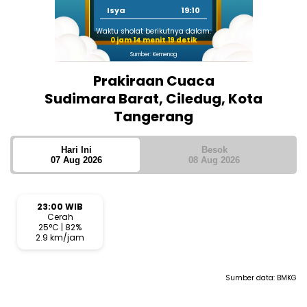
Isya
19:10
Waktu sholat berikutnya dalam:
0 jam 14 menit 19 detik
Sumber: Kemenag
Prakiraan Cuaca
Sudimara Barat, Ciledug, Kota
Tangerang
Hari Ini
Besok
07 Aug 2026
08 Aug 2026
23:00 WIB
Cerah
25°C | 82%
2.9 km/jam
Sumber data:
BMKG