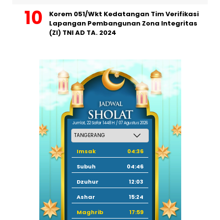
Korem 051/Wkt Kedatangan Tim Verifikasi
Lapangan Pembangunan Zona Integritas
(ZI) TNI AD TA. 2024
Jum'at, 22 Safar 1448 H / 07 Agustus 2026
Imsak
04:36
Subuh
04:46
Dzuhur
12:03
Ashar
15:24
Maghrib
17:59