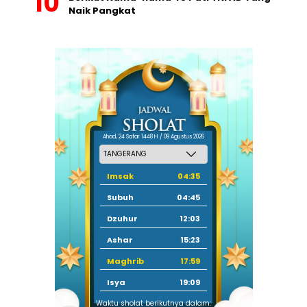
Naik Pangkat
Ahad, 24 Safar 1448 H / 09 Agustus 2026
Imsak
04:35
Subuh
04:45
Dzuhur
12:03
Ashar
15:23
Maghrib
17:59
Isya
19:09
Waktu sholat berikutnya dalam: