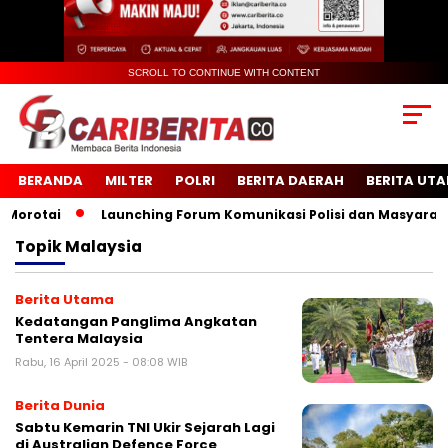
SCROLL TO CONTINUE WITH CONTENT
BERANDA
MILTER
POLRI
BERITA DAERAH
BERITA UT
rotai
Launching Forum Komunikasi Polisi dan Masyarakat 
Topik
Malaysia
Berita Utama
Kedatangan Panglima Angkatan
Tentera Malaysia
Rabu, 16 April 2025 - 08:08 WIB
Berita Dunia
Sabtu Kemarin TNI Ukir Sejarah Lagi
di Australian Defence Force