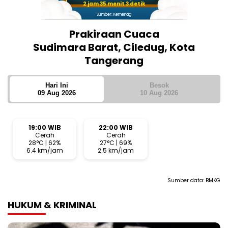
2 jam 35 menit 3 detik
Sumber: Kemenag
Prakiraan Cuaca
Sudimara Barat, Ciledug, Kota
Tangerang
Hari Ini
Besok
09 Aug 2026
10 Aug 2026
19:00 WIB
22:00 WIB
Cerah
Cerah
28°C | 62%
27°C | 69%
6.4 km/jam
2.5 km/jam
Sumber data:
BMKG
HUKUM & KRIMINAL