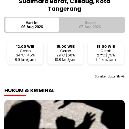
Sudimara Barat, Ciledug, Kota
Tangerang
Hari Ini
Besok
06 Aug 2026
07 Aug 2026
12:00 WIB
15:00 WIB
18:00 WIB
Cerah
Cerah
Cerah
34°C | 45%
29°C | 60%
27°C | 75%
6.8 km/jam
10.6 km/jam
7.4 km/jam
Sumber data:
BMKG
HUKUM & KRIMINAL