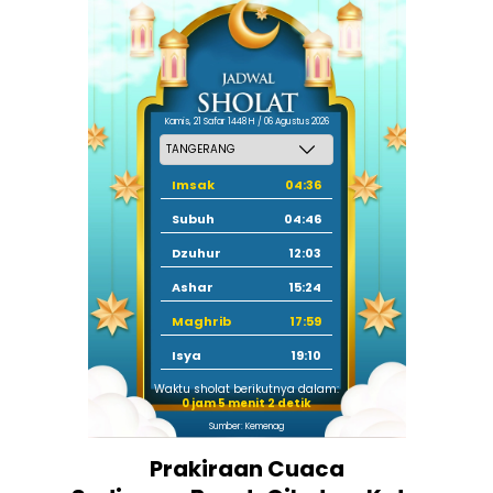
Kamis, 21 Safar 1448 H / 06 Agustus 2026
Imsak
04:36
Subuh
04:46
Dzuhur
12:03
Ashar
15:24
Maghrib
17:59
Isya
19:10
Waktu sholat berikutnya dalam:
0 jam 5 menit 1 detik
Sumber: Kemenag
Prakiraan Cuaca