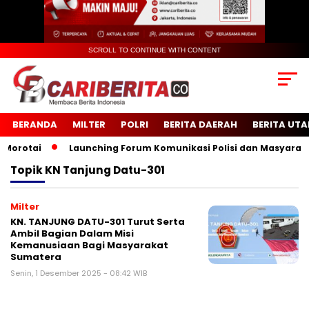
SCROLL TO CONTINUE WITH CONTENT
BERANDA
MILTER
POLRI
BERITA DAERAH
BERITA UT
rotai
Launching Forum Komunikasi Polisi dan Masyarakat 
Topik
KN Tanjung Datu-301
Milter
KN. TANJUNG DATU-301 Turut Serta
Ambil Bagian Dalam Misi
Kemanusiaan Bagi Masyarakat
Sumatera
Senin, 1 Desember 2025 - 08:42 WIB