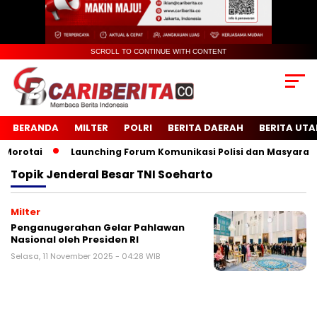
SCROLL TO CONTINUE WITH CONTENT
BERANDA
MILTER
POLRI
BERITA DAERAH
BERITA UT
rotai
Launching Forum Komunikasi Polisi dan Masyarakat 
Topik
Jenderal Besar TNI Soeharto
Milter
Penganugerahan Gelar Pahlawan
Nasional oleh Presiden RI
Selasa, 11 November 2025 - 04:28 WIB