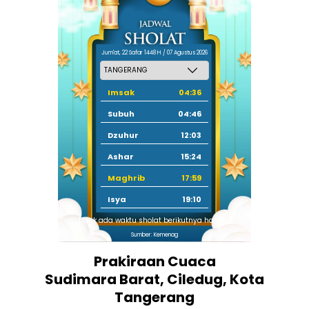
Jum'at, 22 Safar 1448 H / 07 Agustus 2026
Imsak
04:36
Subuh
04:46
Dzuhur
12:03
Ashar
15:24
Maghrib
17:59
Isya
19:10
Tidak ada waktu sholat berikutnya hari ini.
Sumber: Kemenag
Prakiraan Cuaca
Sudimara Barat, Ciledug, Kota
Tangerang