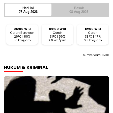
Hari Ini
Besok
07 Aug 2026
08 Aug 2026
06:00 WIB
09:00 WIB
12:00 WIB
Cerah Berawan
Cerah
Cerah
26°C | 80%
31°C | 56%
33°C | 47%
1.6 km/jam
2.6 km/jam
6.8 km/jam
Sumber data:
BMKG
HUKUM & KRIMINAL