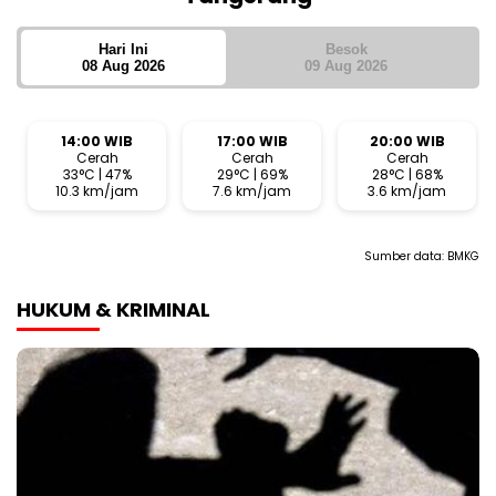
Hari Ini
Besok
08 Aug 2026
09 Aug 2026
14:00 WIB
17:00 WIB
20:00 WIB
Cerah
Cerah
Cerah
33°C | 47%
29°C | 69%
28°C | 68%
10.3 km/jam
7.6 km/jam
3.6 km/jam
Sumber data:
BMKG
HUKUM & KRIMINAL