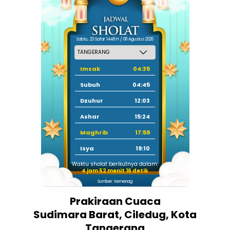
Sabtu, 23 Safar 1448 H / 08 Agustus 2026
Imsak
04:35
Subuh
04:45
Dzuhur
12:03
Ashar
15:24
Maghrib
17:59
Isya
19:10
Waktu sholat berikutnya dalam:
4 jam 52 menit 16 detik
Sumber: Kemenag
Prakiraan Cuaca
Sudimara Barat, Ciledug, Kota
Tangerang