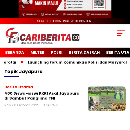
SCROLL TO CONTINUE WITH CONTENT
BERANDA
MILTER
POLRI
BERITA DAERAH
BERITA UT
rotai
Launching Forum Komunikasi Polisi dan Masyarakat S
Topik
Jayapura
Berita Utama
400 Siswa-siswi KKRI Asal Jayapura
di Sambut Panglima TNI
Rabu, 8 Oktober 2025 - 07:43 WIB