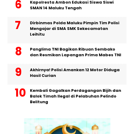
Kapolresta Ambon Edukasi Siswa Siswi
SMAN 14 Maluku Tengah
Dirbinmas Polda Maluku Pimpin Tim Polisi
Mengajar di SMA SMK Sekecamatan
Leihitu
Panglima TNI Bagikan Ribuan Sembako
dan Resmikan Lapangan Prima Mabes TNI
Akhirnya! Polisi Amankan 12 Motor Diduga
Hasil Curian
Kembali Gagalkan Perdagangan Bijih dan
Balok Timah Ilegal di Pelabuhan Pelindo
Belitung