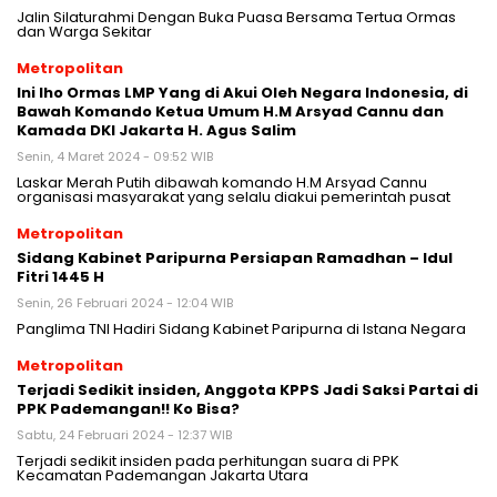
Jalin Silaturahmi Dengan Buka Puasa Bersama Tertua Ormas
dan Warga Sekitar
Metropolitan
Ini lho Ormas LMP Yang di Akui Oleh Negara Indonesia, di
Bawah Komando Ketua Umum H.M Arsyad Cannu dan
Kamada DKI Jakarta H. Agus Salim
Senin, 4 Maret 2024 - 09:52 WIB
Laskar Merah Putih dibawah komando H.M Arsyad Cannu
organisasi masyarakat yang selalu diakui pemerintah pusat
Metropolitan
Sidang Kabinet Paripurna Persiapan Ramadhan – Idul
Fitri 1445 H
Senin, 26 Februari 2024 - 12:04 WIB
Panglima TNI Hadiri Sidang Kabinet Paripurna di Istana Negara
Metropolitan
Terjadi Sedikit insiden, Anggota KPPS Jadi Saksi Partai di
PPK Pademangan!! Ko Bisa?
Sabtu, 24 Februari 2024 - 12:37 WIB
Terjadi sedikit insiden pada perhitungan suara di PPK
Kecamatan Pademangan Jakarta Utara