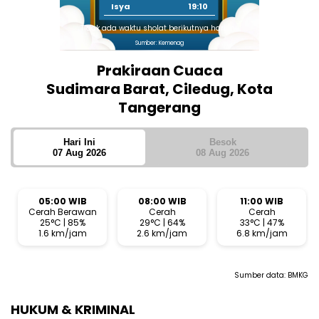
Isya
19:10
Tidak ada waktu sholat berikutnya hari ini.
Sumber: Kemenag
Prakiraan Cuaca
Sudimara Barat, Ciledug, Kota
Tangerang
Hari Ini
Besok
07 Aug 2026
08 Aug 2026
05:00 WIB
08:00 WIB
11:00 WIB
Cerah Berawan
Cerah
Cerah
25°C | 85%
29°C | 64%
33°C | 47%
1.6 km/jam
2.6 km/jam
6.8 km/jam
Sumber data:
BMKG
HUKUM & KRIMINAL