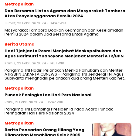
Metropolitan
Doa Bersama Lintas Agama dan Masyarakat Tambora
Atas Penyelenggaraan Pemilu 2024
Jumat, 23 Februari 2024 - 04:47 WIB
Masyarakat Tambora Doakan Keamanan dan Keselamatan
Pemilu 2024 dalam Doa Bersama Lintas Agama
Berita Utama
Hadi Tjahjanto Resmi Menjabat Menkopolhukam dan
Agus Harimurti Yudhoyono Menjabat Menteri ATR/BPN
Kamis, 22 Februari 2024 - 14:31 WIB
Panglima TNI Hadiri Pelantikan Menko Polhukam dan Menteri
ATR/BPN JAKARTA CBNEWS – Panglima TNI Jenderal TNI Agus
Subiyanto menghadiri pelantikan dua orang Menteri Kabinet…
Metropolitan
Puncak Peningkatan Hari Pers Nasional
Rabu, 21 Februari 2024 - 05:42 WIB
Panglima TNI Dampingi Presiden RI Pada Acara Puncak
Peringatan Hari Pers Nasional 2024
Metropolitan
Berita Pencarian Orang Hilang Yang
Dilaporkan Menghilang Sejak 2005