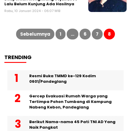
Lalu Belum Kunjung Ada Hasilnya
Rabu, 10 Januari 2024 - 06:07 WIB
Paginasi
pos
Sebelumnya
1
…
6
7
8
TRENDING
Resmi Buka TMMD ke-129 Kodim
0601/Pandeglang
Gercep Evakuasi Rumah Warga yang
Tertimpa Pohon Tumbang di Kampung
Nabeng Kebon, Pandeglang
Berikut Nama-nama 45 Pati TNI AD Yang
Naik Pangkat