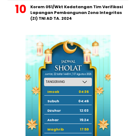
Korem 051/Wkt Kedatangan Tim Verifikasi
Lapangan Pembangunan Zona Integritas
(ZI) TNI AD TA. 2024
Jum'at, 22 Safar 1448 H / 07 Agustus 2026
Imsak
04:36
Subuh
04:46
Dzuhur
12:03
Ashar
15:24
Maghrib
17:59