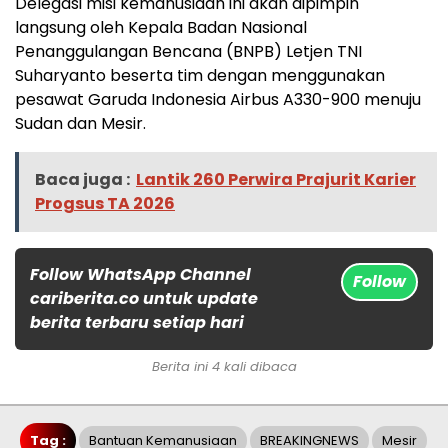
Delegasi misi kemanusiaan ini akan dipimpin
langsung oleh Kepala Badan Nasional
Penanggulangan Bencana (BNPB) Letjen TNI
Suharyanto beserta tim dengan menggunakan
pesawat Garuda Indonesia Airbus A330-900 menuju
Sudan dan Mesir.
Baca juga :
Lantik 260 Perwira Prajurit Karier
Progsus TA 2026
Follow WhatsApp Channel
Follow
cariberita.co untuk update
berita terbaru setiap hari
Berita ini 4 kali dibaca
Tag :
Bantuan Kemanusiaan
BREAKINGNEWS
Mesir