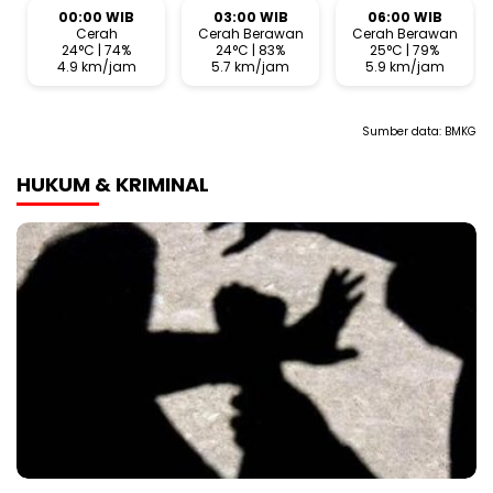
00:00 WIB
03:00 WIB
06:00 WIB
Cerah
Cerah Berawan
Cerah Berawan
24°C | 74%
24°C | 83%
25°C | 79%
4.9 km/jam
5.7 km/jam
5.9 km/jam
Sumber data:
BMKG
HUKUM & KRIMINAL