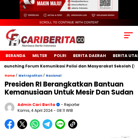
SCROLL TO CONTINUE WITH CONTENT
BERANDA
MILTER
POLRI
BERITA DAERAH
BERITA UT
nching Forum Komunikasi Polisi dan Masyarakat Sekolah (FKPMS
/
/
Home
Metropolitan
Nasional
Presiden RI Berangkatkan Bantuan
Kemanusiaan Untuk Mesir Dan Sudan
Admin Cari Berita
- Reporter
Kamis, 4 April 2024
- 08:11 WIB