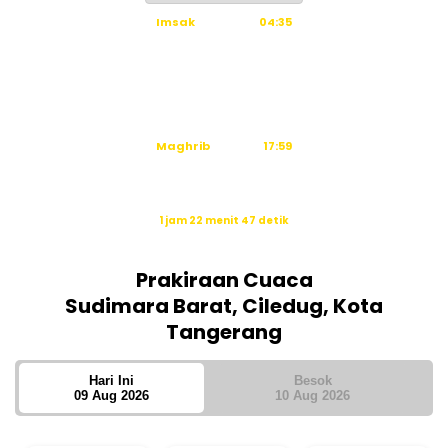
Imsak
04:35
Subuh
04:45
Dzuhur
12:03
Ashar
15:24
Maghrib
17:59
Isya
19:10
Waktu sholat berikutnya dalam:
1 jam 22 menit 46 detik
Sumber: Kemenag
Prakiraan Cuaca
Sudimara Barat, Ciledug, Kota
Tangerang
Hari Ini
Besok
09 Aug 2026
10 Aug 2026