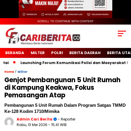
SCROLL TO CONTINUE WITH CONTENT
BERANDA
MILTER
POLRI
BERITA DAERAH
BERITA UT
Launching Forum Komunikasi Polisi dan Masyarakat Sekola
/
Home
Milter
Genjot Pembangunan 5 Unit Rumah
di Kampung Keakwa, Fokus
Pemasangan Atap
Pembangunan 5 Unit Rumah Dalam Program Satgas TMMD
Ke-128 Kodim 1710/Mimika
Admin Cari Berita
- Reporter
Rabu, 13 Mei 2026
- 15:41 WIB