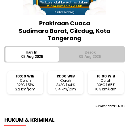
Waktu sholat berikutnya dalam:
2 jam 10 menit 1 detik
Sumber: Kemenag
Prakiraan Cuaca
Sudimara Barat, Ciledug, Kota
Tangerang
Hari Ini
Besok
08 Aug 2026
09 Aug 2026
10:00 WIB
13:00 WIB
16:00 WIB
Cerah
Cerah
Cerah
32°C | 51%
34°C | 44%
30°C | 65%
2.2 km/jam
5.4 km/jam
10.3 km/jam
Sumber data:
BMKG
HUKUM & KRIMINAL