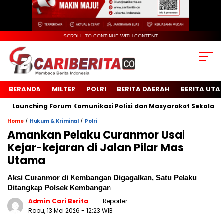
SCROLL TO CONTINUE WITH CONTENT
BERANDA
MILTER
POLRI
BERITA DAERAH
BERITA UT
unching Forum Komunikasi Polisi dan Masyarakat Sekolah (FKPM
/
/
Home
Hukum & Kriminal
Polri
Amankan Pelaku Curanmor Usai
Kejar-kejaran di Jalan Pilar Mas
Utama
Aksi Curanmor di Kembangan Digagalkan, Satu Pelaku
Ditangkap Polsek Kembangan
Admin Cari Berita
- Reporter
Rabu, 13 Mei 2026
- 12:23 WIB