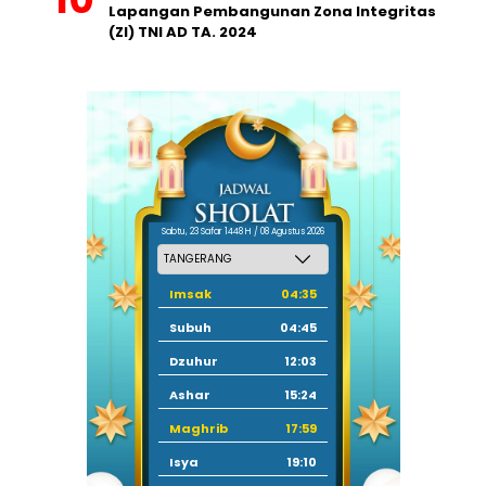
Lapangan Pembangunan Zona Integritas
(ZI) TNI AD TA. 2024
Sabtu, 23 Safar 1448 H / 08 Agustus 2026
Imsak
04:35
Subuh
04:45
Dzuhur
12:03
Ashar
15:24
Maghrib
17:59
Isya
19:10