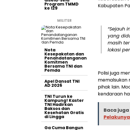
disela-sela
Program TMMD
Kabupaten Pa
ke 129
MILITER
“Sejauh 
yang did
masih te
lokasi pe
Nota
Kesepakatan dan
Penandatanganan
Komitmen
Bersama TNI dan
Pemda
Polisi juga 
memalsukan n
Apel Dansat TNI
AD 2026
pihak lain. M
kendaraan hasi
TNI Turun ke
Kampung! Kaster
TNI Hadirkan
Baksos dan
Baca juga 
Kesehatan Gratis
di Lingga
Pelakunya
Ga Cuma Bangun