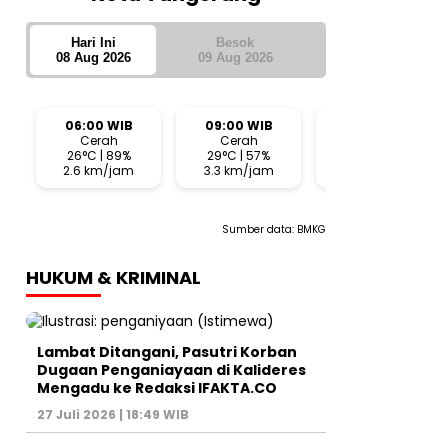
Hari Ini
Besok
08 Aug 2026
09 Aug 2026
06:00 WIB
09:00 WIB
12:00 WIB
Cerah
Cerah
Cerah
26°C | 89%
29°C | 57%
33°C | 42%
2.6 km/jam
3.3 km/jam
7.6 km/jam
Sumber data:
BMKG
HUKUM & KRIMINAL
Lambat Ditangani, Pasutri Korban
Dugaan Penganiayaan di Kalideres
Mengadu ke Redaksi IFAKTA.CO
27 Juli 2026 | 18:49 WIB