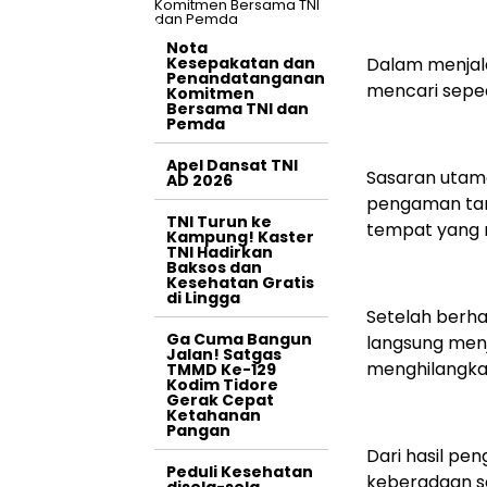
Nota
Kesepakatan dan
Dalam menjalan
Penandatanganan
mencari seped
Komitmen
Bersama TNI dan
Pemda
Apel Dansat TNI
Sasaran utama
AD 2026
pengaman tam
TNI Turun ke
tempat yang re
Kampung! Kaster
TNI Hadirkan
Baksos dan
Kesehatan Gratis
di Lingga
Setelah berh
Ga Cuma Bangun
langsung menj
Jalan! Satgas
menghilangkan
TMMD Ke-129
Kodim Tidore
Gerak Cepat
Ketahanan
Pangan
Dari hasil pe
Peduli Kesehatan
keberadaan se