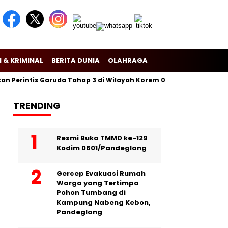
 & KRIMINAL
BERITA DUNIA
OLAHRAGA
Perintis Garuda Tahap 3 di Wilayah Korem 081/Dsj
Puslitbang 
TRENDING
Resmi Buka TMMD ke-129
Kodim 0601/Pandeglang
Gercep Evakuasi Rumah
Warga yang Tertimpa
Pohon Tumbang di
Kampung Nabeng Kebon,
Pandeglang