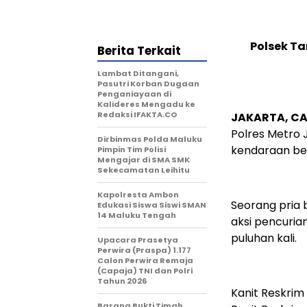
Polsek Ta
Berita Terkait
Lambat Ditangani,
Pasutri Korban Dugaan
Penganiayaan di
Kalideres Mengadu ke
Redaksi IFAKTA.CO
JAKARTA, CA
Polres Metro 
Dirbinmas Polda Maluku
kendaraan be
Pimpin Tim Polisi
Mengajar di SMA SMK
Sekecamatan Leihitu
Kapolresta Ambon
Seorang pria 
Edukasi Siswa Siswi SMAN
14 Maluku Tengah
aksi pencuria
puluhan kali.
Upacara Prasetya
Perwira (Praspa) 1.177
Calon Perwira Remaja
(Capaja) TNI dan Polri
Tahun 2026
Kanit Reskrim
Barang Bukti Timah