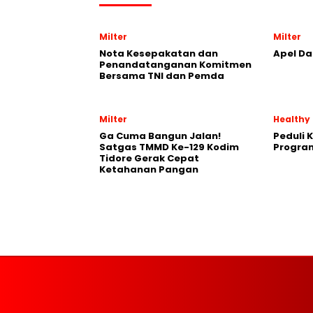
Milter
Milter
Nota Kesepakatan dan
Apel Da
Penandatanganan Komitmen
Bersama TNI dan Pemda
Milter
Healthy
Ga Cuma Bangun Jalan!
Peduli 
Satgas TMMD Ke-129 Kodim
Progra
Tidore Gerak Cepat
Ketahanan Pangan