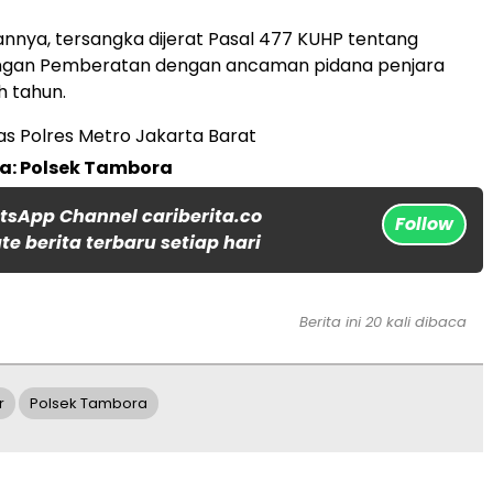
nnya, tersangka dijerat Pasal 477 KUHP tentang
ngan Pemberatan dengan ancaman pidana penjara
h tahun.
s Polres Metro Jakarta Barat
a: Polsek Tambora
tsApp Channel cariberita.co
Follow
e berita terbaru setiap hari
Berita ini 20 kali dibaca
r
Polsek Tambora