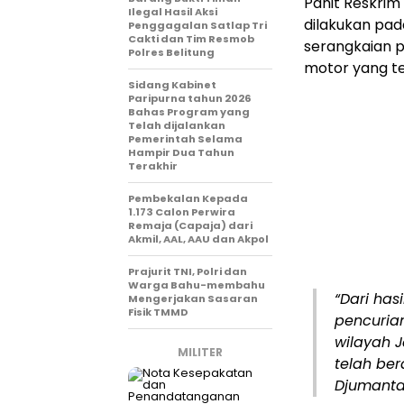
Panit Reskri
Ilegal Hasil Aksi
dilakukan pad
Penggagalan Satlap Tri
Cakti dan Tim Resmob
serangkaian p
Polres Belitung
motor yang te
Sidang Kabinet
Paripurna tahun 2026
Bahas Program yang
Telah dijalankan
Pemerintah Selama
Hampir Dua Tahun
Terakhir
Pembekalan Kepada
1.173 Calon Perwira
Remaja (Capaja) dari
Akmil, AAL, AAU dan Akpol
Prajurit TNI, Polri dan
Warga Bahu-membahu
“Dari has
Mengerjakan Sasaran
Fisik TMMD
pencuria
wilayah J
MILITER
telah ber
Djumanta