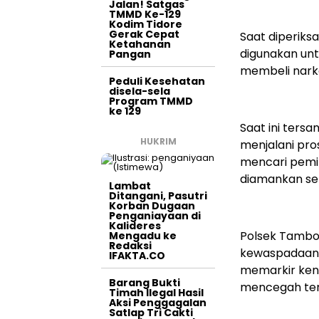
Jalan! Satgas
TMMD Ke-129
Kodim Tidore
Gerak Cepat
Saat diperiks
Ketahanan
digunakan unt
Pangan
membeli narko
Peduli Kesehatan
disela-sela
Program TMMD
ke 129
Saat ini ters
HUKRIM
menjalani pros
mencari pemil
diamankan seb
Lambat
Ditangani, Pasutri
Korban Dugaan
Penganiayaan di
Kalideres
Polsek Tambo
Mengadu ke
Redaksi
kewaspadaan 
IFAKTA.CO
memarkir kend
Barang Bukti
mencegah ter
Timah Ilegal Hasil
Aksi Penggagalan
Satlap Tri Cakti