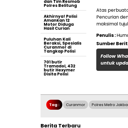
dan Tim Resmob
Polres Belitung
Atas perbuata
Akhirnya! Polisi
Pencurian de
Amankan 12
maksimal tuju
Motor Diduga
Hasil Curian
Penulis :
Huma
Puluhan Kali
Beraksi, Spesialis
Sumber Berit
Curanmor di
Tangkap Polisi
Follow Wha
701 butir
untuk updat
Tramadol, 432
butir Hexymer
Disita Polisi
Tag :
Curanmor
Polres Metro Jakba
Berita Terbaru