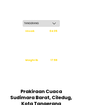
Sabtu, 23 Safar 1448 H / 08 Agustus 2026
Imsak
04:35
Subuh
04:45
Dzuhur
12:03
Ashar
15:24
Maghrib
17:59
Isya
19:10
Tidak ada waktu sholat berikutnya
hari ini.
Sumber: Kemenag
Prakiraan Cuaca
Sudimara Barat, Ciledug,
Kota Tangerang