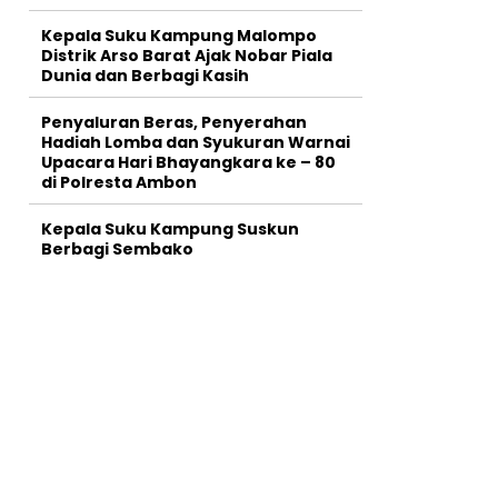
Kepala Suku Kampung Malompo
Distrik Arso Barat Ajak Nobar Piala
Dunia dan Berbagi Kasih
Penyaluran Beras, Penyerahan
Hadiah Lomba dan Syukuran Warnai
Upacara Hari Bhayangkara ke – 80
di Polresta Ambon
Kepala Suku Kampung Suskun
Berbagi Sembako