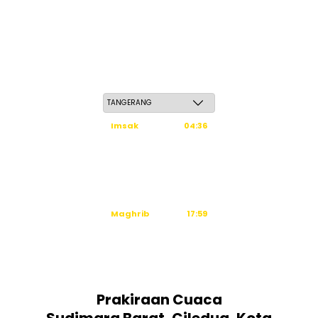
Jum'at, 22 Safar 1448 H / 07 Agustus 2026
Imsak
04:36
Subuh
04:46
Dzuhur
12:03
Ashar
15:24
Maghrib
17:59
Isya
19:10
Tidak ada waktu sholat berikutnya hari ini.
Sumber: Kemenag
Prakiraan Cuaca