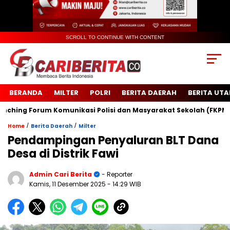
SCROLL TO CONTINUE WITH CONTENT
BERANDA
MILTER
POLRI
BERITA DAERAH
BERITA UT
ng Forum Komunikasi Polisi dan Masyarakat Sekolah (FKPMS)
/
/
Home
Berita Daerah
Milter
Pendampingan Penyaluran BLT Dana
Desa di Distrik Fawi
Admin Cari Berita
- Reporter
Kamis, 11 Desember 2025
- 14:29 WIB