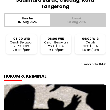
Sudimara Barat, Ciledug, Kota
Tangerang
Hari Ini
Besok
07 Aug 2026
08 Aug 2026
03:00 WIB
06:00 WIB
09:00 WIB
Cerah Berawan
Cerah Berawan
Cerah
26°C | 83%
26°C | 80%
31°C | 56%
2.5 km/jam
1.6 km/jam
2.6 km/jam
Sumber data:
BMKG
HUKUM & KRIMINAL