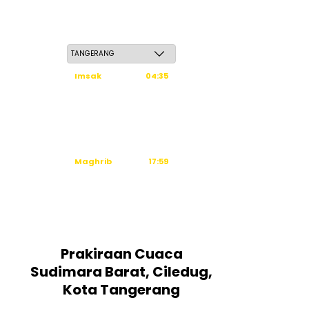
Sabtu, 23 Safar 1448 H / 08 Agustus 2026
Imsak
04:35
Subuh
04:45
Dzuhur
12:03
Ashar
15:24
Maghrib
17:59
Isya
19:10
Tidak ada waktu sholat berikutnya
hari ini.
Sumber: Kemenag
Prakiraan Cuaca
Sudimara Barat, Ciledug,
Kota Tangerang