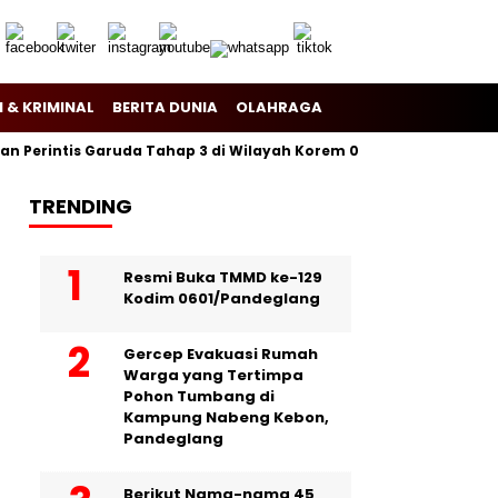
 & KRIMINAL
BERITA DUNIA
OLAHRAGA
Perintis Garuda Tahap 3 di Wilayah Korem 081/Dsj
Puslitbang 
TRENDING
Resmi Buka TMMD ke-129
Kodim 0601/Pandeglang
Gercep Evakuasi Rumah
Warga yang Tertimpa
Pohon Tumbang di
Kampung Nabeng Kebon,
Pandeglang
Berikut Nama-nama 45