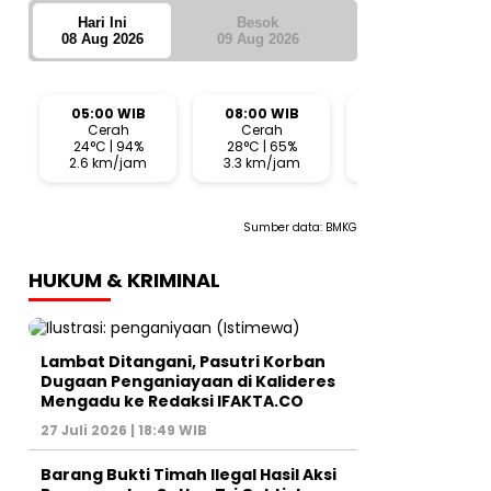
Hari Ini
Besok
08 Aug 2026
09 Aug 2026
05:00 WIB
08:00 WIB
11:00 WIB
Cerah
Cerah
Cerah
24°C | 94%
28°C | 65%
32°C | 43%
2.6 km/jam
3.3 km/jam
7.6 km/jam
Sumber data:
BMKG
HUKUM & KRIMINAL
Lambat Ditangani, Pasutri Korban
Dugaan Penganiayaan di Kalideres
Mengadu ke Redaksi IFAKTA.CO
27 Juli 2026 | 18:49 WIB
Barang Bukti Timah Ilegal Hasil Aksi