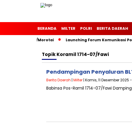
BERANDA
MILTER
POLRI
BERITA DAERAH
7 Kodim 1514/Morotai
Launching Forum Komunikasi Polisi 
Topik
Koramil 1714-07/Fawi
Pendampingan Penyaluran BLT 
Berita Daerah
|
Milter
| Kamis, 11 Desember 2025 -
Babinsa Pos-Ramil 1714-07/Fawi Dampingi 