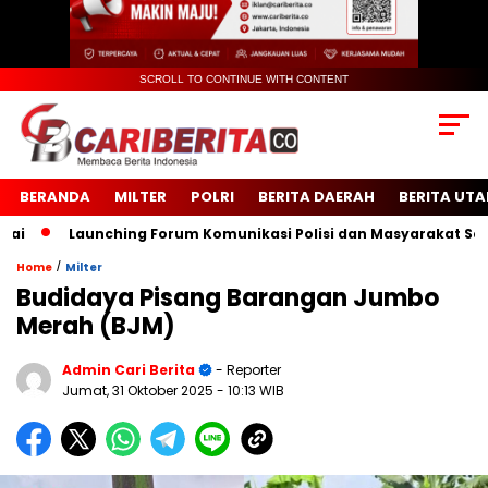
SCROLL TO CONTINUE WITH CONTENT
BERANDA
MILTER
POLRI
BERITA DAERAH
BERITA UT
Launching Forum Komunikasi Polisi dan Masyarakat Sekolah 
/
Home
Milter
Budidaya Pisang Barangan Jumbo
Merah (BJM)
Admin Cari Berita
- Reporter
Jumat, 31 Oktober 2025
- 10:13 WIB